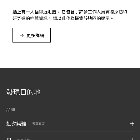
牆上有一大幅鄰近地圖。 它包含了許多工作人員實際探訪和
研究過的推薦資訊。 請以此作為探索該地區的提示。
更多詳細
發現目的地
品牌
虹夕諾雅
奢華飯店
|
界
溫泉旅館
|