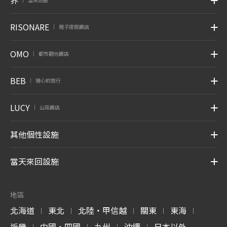
RISONARE
親子度假飯店
|
OMO
都市觀光飯店
|
BEB
随心的旅行
|
LUCY
山區飯店
|
其他個性設施
當天來回設施
地區
北海道
東北
北陸・甲信越
關東
東海
|
|
|
|
|
近畿
中國・四國
九州
沖繩
日本以外
|
|
|
|