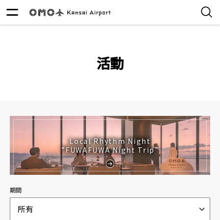
活動
Local Rhythm Night
“FUWAFUWA Night Trip”
期間
所有