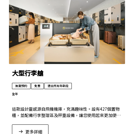
大型行李艙
無需預約
免費
適合所有年齡段
全年
這款設計靈感源自飛機機庫，充滿趣味性。設有427個置物
櫃，並配備行李整理區及秤重設備，讓您使用起來更加便
利。
更多詳細