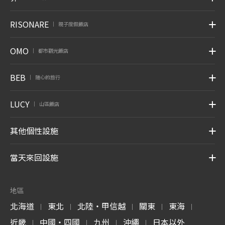
RISONARE
親子度假飯店
|
OMO
都市觀光飯店
|
BEB
随心的旅行
|
LUCY
山區飯店
|
其他個性設施
當天來回設施
地區
北海道
東北
北陸・甲信越
關東
東海
|
|
|
|
|
近畿
中國・四國
九州
沖繩
日本以外
|
|
|
|