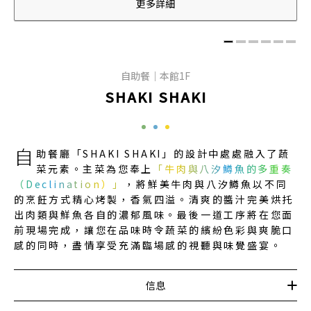
更多詳細
自助餐｜本館1F
SHAKI SHAKI
自
助餐廳「SHAKI SHAKI」的設計中處處融入了蔬
菜元素。主菜為您奉上
「牛肉與八汐鱒魚的多重奏
（Declination）」
，將鮮美牛肉與八汐鱒魚以不同
的烹飪方式精心烤製，香氣四溢。清爽的醬汁完美烘托
出肉類與鮮魚各自的濃郁風味。最後一道工序將在您面
前現場完成，讓您在品味時令蔬菜的繽紛色彩與爽脆口
感的同時，盡情享受充滿臨場感的視聽與味覺盛宴。
信息