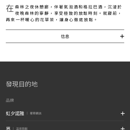
在
森林之夜休憩廊，伴著氣泡酒和格拉巴酒，沉浸於
夜晚森林的寧靜，享受極致的放鬆時刻。就寢前，
再來一杯暖心的花草茶，讓身心徹底放鬆。
信息
發現目的地
品牌
虹夕諾雅
奢華飯店
|
界
溫泉旅館
|