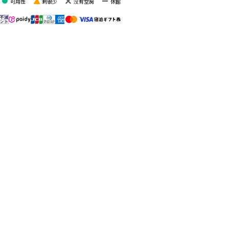
當天來回設施
可用性
剩很少
没有空房
休館
北海道
雲海平台
TOMAMU
Tomamu, 北海道
北海道 勇拂郡
Tomamu滑
猫魔滑雪場
雪場
Bandai, Tohoku
Tomamu, 北海道
Mt.T
谷川岳 Joch
Minakami,
Minakami,
Gunma
Gunma
榆樹街小鎮
Picchio
Karuizawa,
Karuizawa,
Nagano
Nagano
共 11 設施