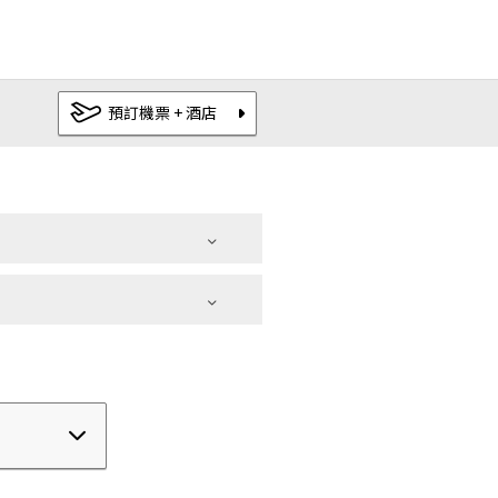
一位一晚
查詢空房
JPY
12,000
–
預訂機票 + 酒店
+ 預訂機票
最優惠房價保證
日本以外
|
OMO
都市觀光飯店
|