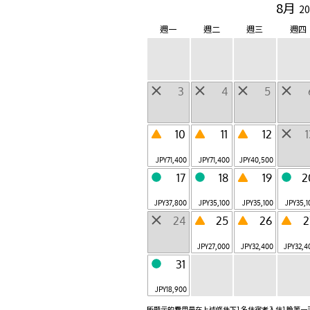
8月
20
東京
富士
週一
週二
週三
週四
Otemachi, Tokyo
Fujikawaguchiko,
Yamanashi
輕井澤
京都
Karuizawa,
Arashiyama,
Nagano
Kyoto
3
4
5
奈良監獄
沖繩
Nara City, Nara
Yomitan,
Okinawa
6 月開業
10
11
12
竹富島
谷關
JPY
71,400
JPY
71,400
JPY
40,500
Taketomi-
台灣・台中
chom,Okinawa
17
18
19
2
JPY
37,800
JPY
35,100
JPY
35,100
JPY
35,1
共 9 設施
24
25
26
2
JPY
27,000
JPY
32,400
JPY
32,4
關於 虹夕諾雅
31
JPY
18,900
所顯示的費用是在上述條件下1名住宿者入住1晚第一