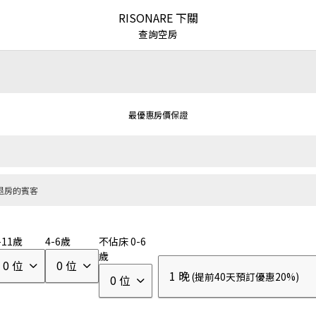
RISONARE 下關
查詢空房
最優惠房價保證
退房的賓客
甲信越
關東
東海
近畿
中國・四國
九州
沖繩
|
|
|
|
|
|
-11歲
4-6歲
不佔床 0-6
歲
0 位
0 位
1 晚
(提前40天預訂優惠20%)
0 位
界
RISONARE
溫泉旅館
親子度假飯店
|
|