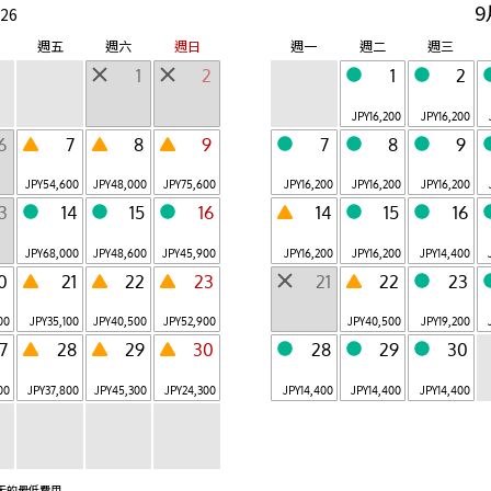
9
26
波羅多
津輕
Tomamu
那須
週五
週六
週日
週一
週二
週三
ShiraoiOnsen,Ho
OwaniOnsen,Ao
Yufutsu-gun,
Nasu,Tochigi
kkaido
mori
Hokkaido
1
2
1
2
秋保
鬼怒川
山梨八岳
熱海
AkiuOnsen,Miyag
KinugawaOnsen,
Hokuto,
Atami,Shizuoka
JPY
16,200
JPY
16,200
i
Tochigi
Yamanashi
6
7
8
9
7
8
9
草津
箱根
大阪
下關
KusatsuOnsen,G
HakoneyumotoOn
Osaka,Osaka
Shimonoseki,
JPY
54,600
JPY
48,000
JPY
75,600
JPY
16,200
JPY
16,200
JPY
16,200
unma
sen,Kanagawa
Yamaguchi
13
14
15
16
14
15
16
6 月開業
小濱島
關島
Taketomi-
Tamuning, Guam
仙石原
Anjin
JPY
68,000
JPY
48,600
JPY
45,900
JPY
16,200
JPY
16,200
JPY
14,400
cho,Okinawa
SengokuharaOns
ItoOnsen,Shizuok
0
21
22
23
21
22
23
en,Kanagawa
a
關於 RISONARE
00
JPY
35,100
JPY
40,500
JPY
52,900
JPY
40,500
JPY
19,200
共 23 設施
7
28
29
30
28
29
30
00
JPY
37,800
JPY
45,300
JPY
24,300
JPY
14,400
JPY
14,400
JPY
14,400
關於 界
天的最低費用