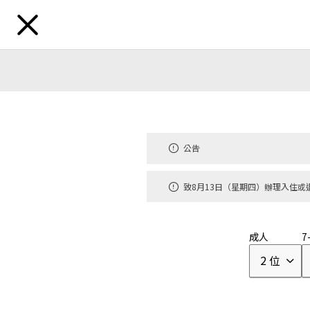
公告
發現目的地
公告
致8月13日（星期四）辦理入住或
地區
北海道
東北
北陸・
|
|
成人
7
2 位
品牌
虹夕諾雅
奢華飯店
|