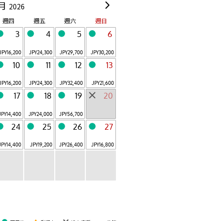
月
2026
OMO7
OMO5
旭川
小樽
週四
週五
週六
週日
Hokkaido
Hokkaido
3
4
5
6
OMO5
OMO5
函館
東京大塚
JPY
16,200
JPY
24,300
JPY
29,700
JPY
30,200
Hokkaido
Tokyo
10
11
12
13
OMO5
OMO3
東京五反田
淺草
JPY
16,200
JPY
24,300
JPY
32,400
JPY
21,600
Tokyo
Tokyo
17
18
19
20
OMO3
OMO7
東京赤坂
橫濱
JPY
14,400
JPY
24,000
JPY
56,700
Tokyo
Yokohama
24
25
26
27
共 18 設施
JPY
14,400
JPY
19,200
JPY
26,400
JPY
16,800
關於OMO