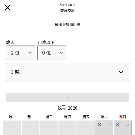
Surfjack
查詢空房
最優惠房價保證
發現目的地
成人
11歲以下
2 位
0 位
品牌
虹夕諾雅
奢華飯店
|
1 晚
界
溫泉旅館
|
RISONARE
親子度假飯店
|
8月
2026
OMO
週一
週二
週三
週四
週五
週六
週日
都市觀光飯店
|
1
2
BEB
随心的旅行
|