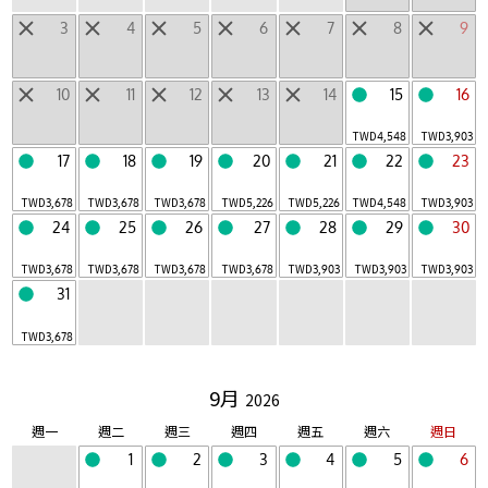
3
4
5
6
7
8
9
LUCY
山區飯店
|
10
11
12
13
14
15
16
其他個性設施
TWD
4,548
TWD
3,903
當天來回設施
17
18
19
20
21
22
23
TWD
3,678
TWD
3,678
TWD
3,678
TWD
5,226
TWD
5,226
TWD
4,548
TWD
3,903
24
25
26
27
28
29
30
地區
北海道
東北
北陸・甲信越
關東
東海
|
|
|
|
|
TWD
3,678
TWD
3,678
TWD
3,678
TWD
3,678
TWD
3,903
TWD
3,903
TWD
3,903
31
近畿
中國・四國
九州
沖繩
日本以外
|
|
|
|
TWD
3,678
9月
2026
搜索星野集團空房
週一
週二
週三
週四
週五
週六
週日
1
2
3
4
5
6