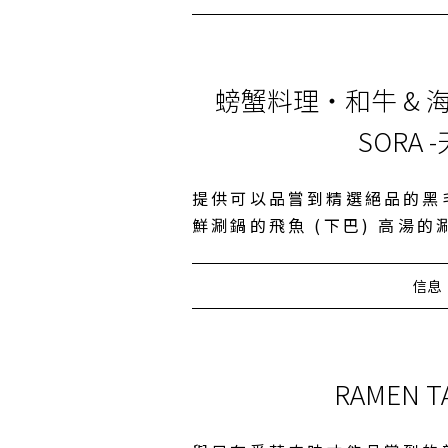
螃蟹料理・和牛 &
SORA 
提供可以品嘗到精選絕品的黑
鮮涮鍋的飛魚 (下巴) 高湯的
信息
RAMEN T