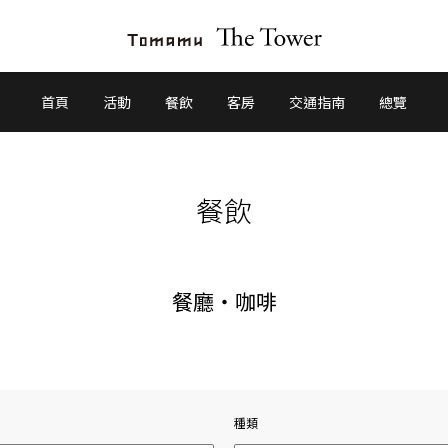
首頁
活動
餐飲
客房
交通指南
總覽
餐飲
餐廳・咖啡
種類