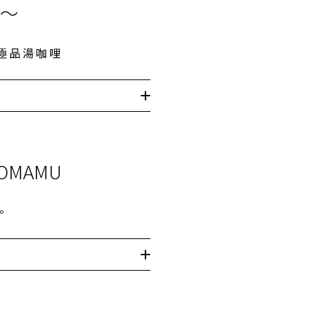
t〜
極品湯咖哩
TOMAMU
。