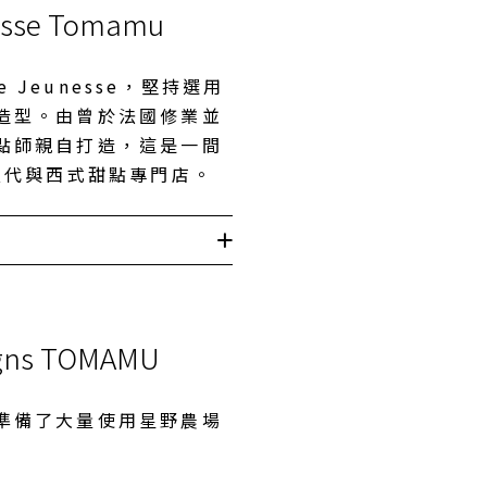
nesse Tomamu
e Jeunesse，堅持選用
造型。由曾於法國修業並
點師親自打造，這是一間
聖代與西式甜點專門店。
igns TOMAMU
準備了大量使用星野農場