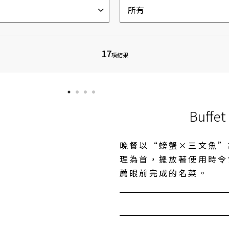
所有
17
項結果
Buffet
晚餐以“螃蟹×三文魚”
理為首，擺放著使用時令
薦眼前完成的名菜。