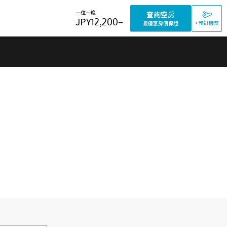
一位一晚
查詢空房
JPY
12,200
–
+ 預訂機票
最優惠房價保證