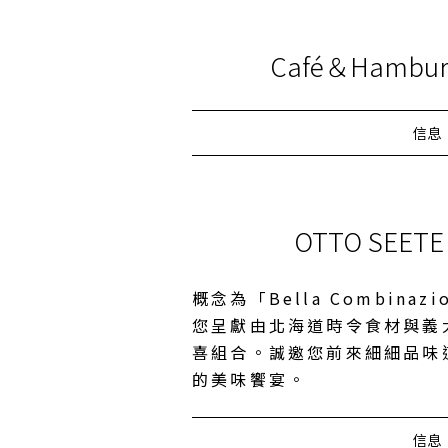
Café＆Hamburg
信息
OTTO SEET
概念為「Bella Combina
您呈獻由北海道時令食材與義
喜組合。誠邀您前來細細品味
的美味饗宴。
信息