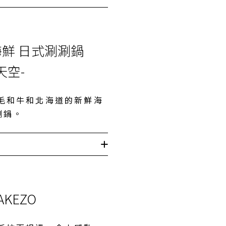
 海鮮 日式涮涮鍋
-天空-
毛和牛和北海道的新鮮海
涮鍋。
AKEZO