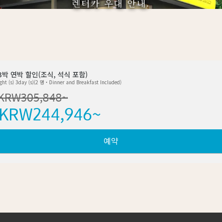
렌터카 우대 안내.
-3박 연박 할인(조식, 석식 포함)
ght (s) 3day (s)(2 명・Dinner and Breakfast Included)
KRW
305,848
~
KRW
244,946
~
예약