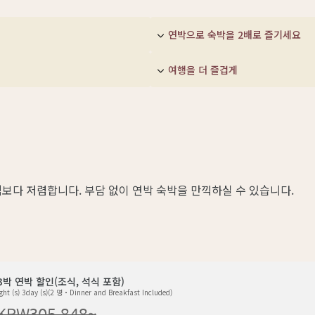
연박으로 숙박을 2배로 즐기세요
여행을 더 즐겁게
격보다 저렴합니다. 부담 없이 연박 숙박을 만끽하실 수 있습니다.
-3박 연박 할인(조식, 석식 포함)
ght (s) 3day (s)(2 명・Dinner and Breakfast Included)
KRW
305,848
~