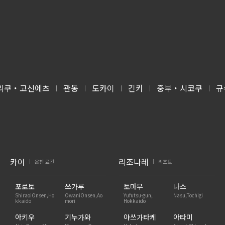
리쿠・고신에츠
관동
도카이
긴키
중부・시코쿠
규
|
|
|
|
|
카이
리조나레
온천 료칸
리조트
|
|
포로토
쓰가루
토마무
나스
ShiraoiOnsen,Ho
OwaniOnsen,Ao
Yufutsu-gun,
Nasu,Tochigi
kkaido
mori
Hokkaido
아키우
기누가와
야쓰가타케
아타미