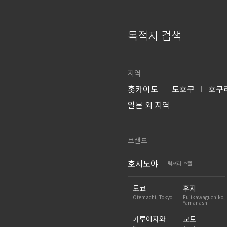
목적지 검색
지역
홋카이도
도호쿠
호쿠
|
|
일본 외 지역
브랜드
호시노야
럭셔리 호텔
|
도쿄
후지
Otemachi, Tokyo
Fujikawaguchiko,
Yamanashi
가루이자와
교토