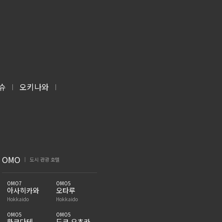
슈
오키나와
|
|
OMO
도시 관광 호텔
|
OMO7
OMO5
아사히카와
오타루
Hokkaido
Hokkaido
OMO5
OMO5
하코다테
도쿄 오츠카