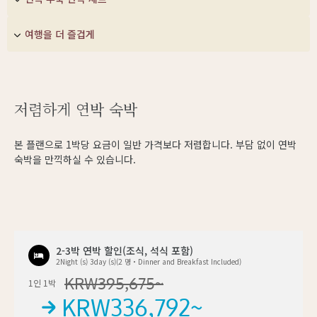
여행을 더 즐겁게
저렴하게 연박 숙박
본 플랜으로 1박당 요금이 일반 가격보다 저렴합니다. 부담 없이 연박
숙박을 만끽하실 수 있습니다.
2-3박 연박 할인(조식, 석식 포함)
2Night (s) 3day (s)(2 명・Dinner and Breakfast Included)
KRW
395,675
~
1인 1박
KRW
336,792
~