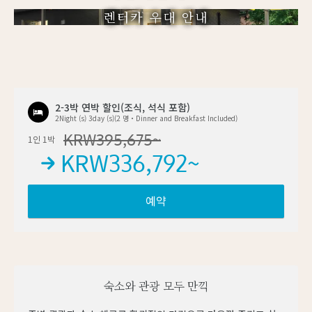
렌터카 우대 안내
2-3박 연박 할인(조식, 석식 포함)
2Night (s) 3day (s)(2 명・Dinner and Breakfast Included)
KRW
395,675
~
1인 1박
KRW
336,792
~
예약
숙소와 관광 모두 만끽