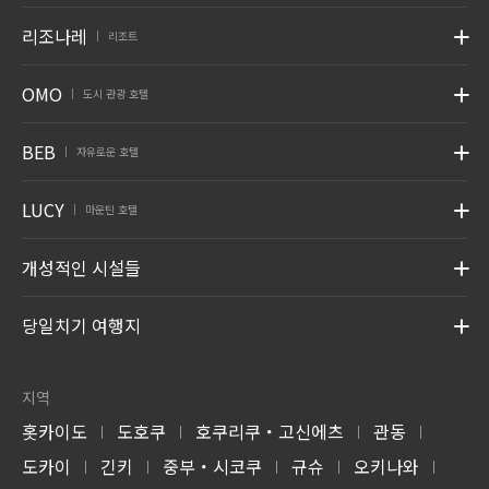
리조나레
리조트
|
OMO
도시 관광 호텔
|
BEB
자유로운 호텔
|
LUCY
마운틴 호텔
|
개성적인 시설들
당일치기 여행지
지역
홋카이도
도호쿠
호쿠리쿠・고신에츠
관동
|
|
|
|
도카이
긴키
중부・시코쿠
규슈
오키나와
|
|
|
|
|