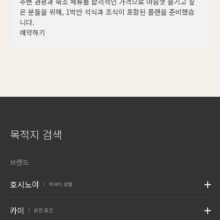
주변 관광과 숙소 체류를 합리적인 가격으로 마음껏 즐기고 싶
은 분들을 위해, 1박만 석식과 조식이 포함된 플랜을 준비했습
니다.
예약하기
목적지 검색
브랜드
호시노야
럭셔리 호텔
|
카이
온천 료칸
|