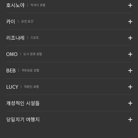
호시노야
럭셔리 호텔
|
카이
온천 료칸
|
리조나레
리조트
|
OMO
도시 관광 호텔
|
BEB
자유로운 호텔
|
LUCY
마운틴 호텔
|
개성적인 시설들
당일치기 여행지