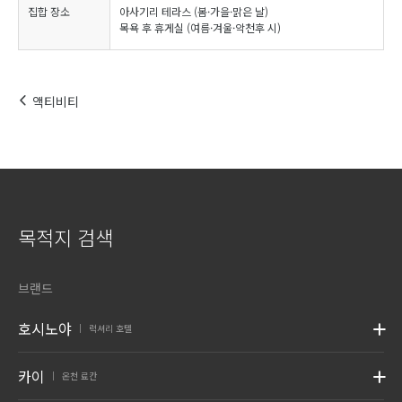
집합 장소
아사기리 테라스 (봄·가을·맑은 날)
목욕 후 휴게실 (여름·겨울·악천후 시)
액티비티
목적지 검색
브랜드
호시노야
럭셔리 호텔
|
카이
온천 료칸
|