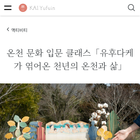
액티비티
온천 문화 입문 클래스「유후다케
가 엮어온 천년의 온천과 삶」