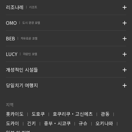
리조나레
리조트
|
OMO
도시 관광 호텔
|
BEB
자유로운 호텔
|
LUCY
마운틴 호텔
|
개성적인 시설들
당일치기 여행지
지역
홋카이도
도호쿠
호쿠리쿠・고신에츠
관동
|
|
|
|
도카이
긴키
중부・시코쿠
규슈
오키나와
|
|
|
|
|