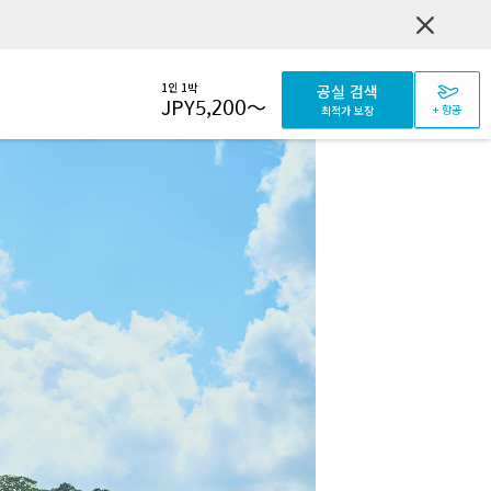
1인 1박
공실 검색
JPY
5,200
～
+ 항공
최적가 보장