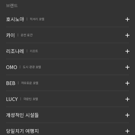
브랜드
호시노야
럭셔리 호텔
|
카이
온천 료칸
|
리조나레
리조트
|
OMO
도시 관광 호텔
|
BEB
자유로운 호텔
|
LUCY
마운틴 호텔
|
개성적인 시설들
당일치기 여행지