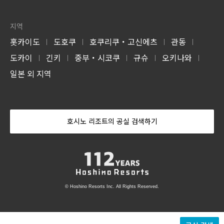
지역
홋카이도
도호쿠
호쿠리쿠・고신에츠
관동
|
|
|
|
도카이
긴키
중부・시코쿠
규슈
오키나와
|
|
|
|
|
일본 외 지역
호시노 리조트의 공실 검색하기
© Hoshino Resorts Inc. All Rights Reserved.