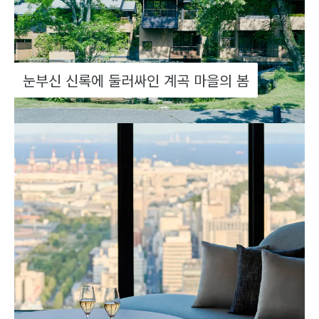
눈부신 신록에 둘러싸인 계곡 마을의 봄