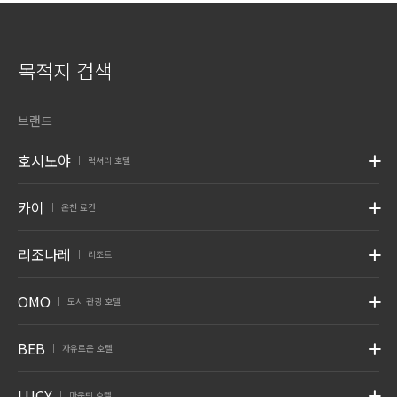
목적지 검색
브랜드
호시노야
럭셔리 호텔
|
카이
온천 료칸
|
리조나레
리조트
|
OMO
도시 관광 호텔
|
BEB
자유로운 호텔
|
LUCY
마운틴 호텔
|