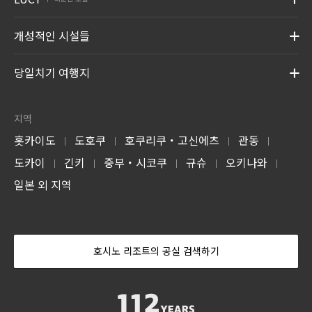
개성적인 시설들
당일치기 여행지
지역
홋카이도
도호쿠
호쿠리쿠・고신에츠
관동
|
|
|
|
도카이
긴키
중부・시코쿠
규슈
오키나와
|
|
|
|
|
일본 외 지역
호시노 리조트의 공실 검색하기