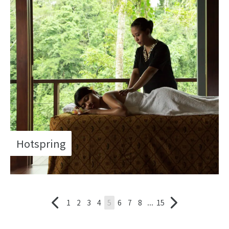
Hotspring
1
2
3
4
5
6
7
8
...
15