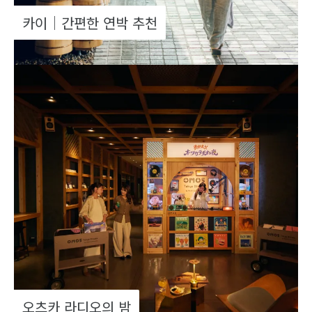
카이│간편한 연박 추천
오츠카 라디오의 밤