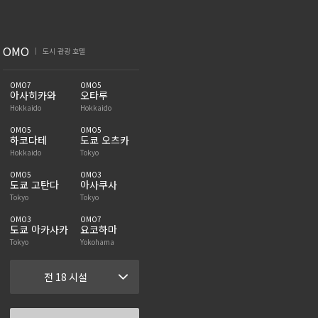
OMO
도시 관광 호텔
|
OMO7
OMO5
아사히카와
오타루
Hokkaido
Hokkaido
OMO5
OMO5
하코다테
도쿄 오츠카
Hokkaido
Tokyo
OMO5
OMO3
도쿄 고탄다
아사쿠사
Tokyo
Tokyo
OMO3
OMO7
도쿄 아카사카
요코하마
Tokyo
Yokohama
전 18 시설