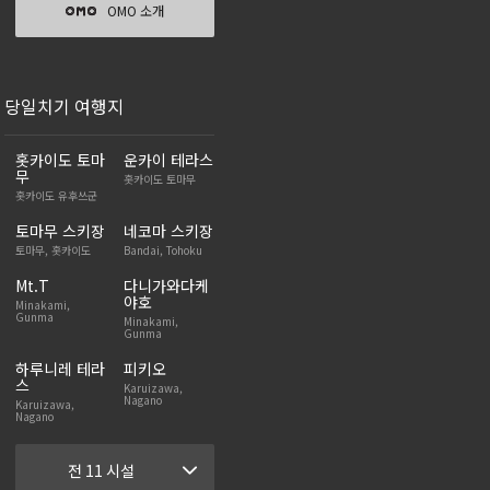
OMO 소개
당일치기 여행지
홋카이도 토마
운카이 테라스
무
홋카이도 토마무
홋카이도 유후쓰군
토마무 스키장
네코마 스키장
토마무, 홋카이도
Bandai, Tohoku
Mt.T
다니가와다케
야호
Minakami,
Gunma
Minakami,
Gunma
하루니레 테라
피키오
스
Karuizawa,
Nagano
Karuizawa,
Nagano
전 11 시설