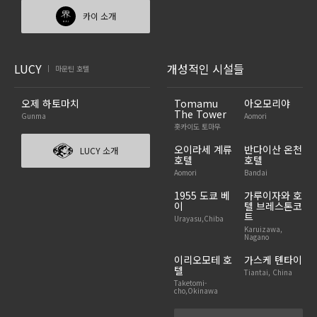
카이 소개
LUCY
개성적인 시설들
마운틴 호텔
|
오제 하토마치
Tomamu
아오모리야
The Tower
Gunma
Aomori
홋카이도 토마무
오이라세 계류
반다이산 온천
LUCY 소개
호텔
호텔
Aomori
Bandai
1955 도쿄 베
가루이자와 호
이
텔 브레스톤코
트
Urayasu,Chiba
Karuizawa,
Nagano
이리오모테 호
가스케 톈타이
텔
Tiantai, China
Taketomi-
cho,Okinawa