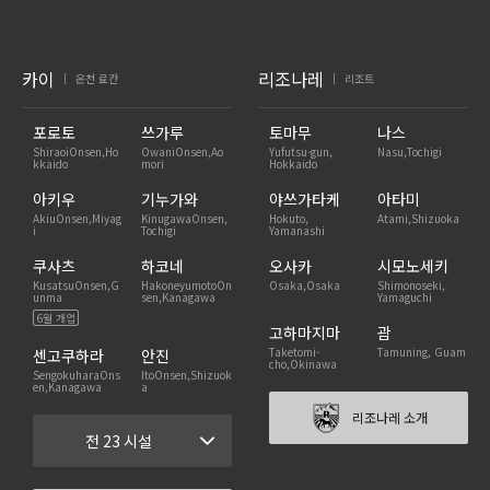
카이
리조나레
온천 료칸
리조트
|
|
포로토
쓰가루
토마무
나스
ShiraoiOnsen,Ho
OwaniOnsen,Ao
Yufutsu-gun,
Nasu,Tochigi
kkaido
mori
Hokkaido
아키우
기누가와
야쓰가타케
아타미
AkiuOnsen,Miyag
KinugawaOnsen,
Hokuto,
Atami,Shizuoka
i
Tochigi
Yamanashi
쿠사츠
하코네
오사카
시모노세키
KusatsuOnsen,G
HakoneyumotoOn
Osaka,Osaka
Shimonoseki,
unma
sen,Kanagawa
Yamaguchi
6월 개업
고하마지마
괌
Taketomi-
Tamuning, Guam
센고쿠하라
안진
cho,Okinawa
SengokuharaOns
ItoOnsen,Shizuok
en,Kanagawa
a
리조나레 소개
전 23 시설