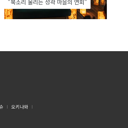
"북소리 울리는 성곽 마을의 연회"
슈
오키나와
|
|