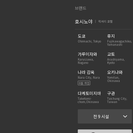
브랜드
호시노야
럭셔리 호텔
|
도쿄
후지
Otemachi, Tokyo
Fujikawaguchiko,
Yamanashi
가루이자와
교토
Karuizawa,
Arashiyama,
Nagano
Kyoto
나라 감옥
오키나와
Nara City, Nara
Yomitan,
Okinawa
6월 개업
다케토미지마
구관
Taketomi-
Taichung City,
chom,Okinawa
Taiwan
전 9 시설