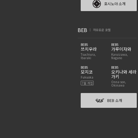
호시노야 소개
BEB
자유로운 호텔
|
BEB5
BEB5
쓰치우라
가루이자와
Tsuchiura,
Karuizawa,
Ibaraki
Nagano
BEB5
BEB5
모지코
오키나와 세라
가키
Fukuoka
Onna-son,
7월 개업
Okinawa
BEB 소개