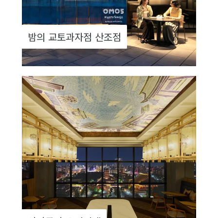
밤의 교토과자점 산조점