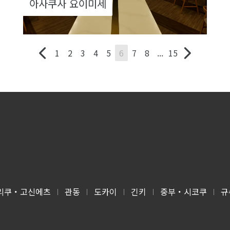
아사쿠사 요이미세
1
2
3
4
5
6
7
8
...
15
리쿠・고신에츠
관동
도카이
긴키
중부・시코쿠
규
|
|
|
|
|