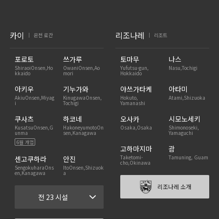
카이
리조나레
온천 료칸
리조트
|
|
포로토
쓰가루
토마무
나스
ShiraoiOnsen,Ho
OwaniOnsen,Ao
Yufutsu-gun,
Nasu,Tochigi
kkaido
mori
Hokkaido
아키우
기누가와
야쓰가타케
아타미
AkiuOnsen,Miyag
KinugawaOnsen,
Hokuto,
Atami,Shizuoka
i
Tochigi
Yamanashi
쿠사츠
하코네
오사카
시모노세키
KusatsuOnsen,G
HakoneyumotoOn
Osaka,Osaka
Shimonoseki,
unma
sen,Kanagawa
Yamaguchi
6월 개업
고하마지마
괌
Taketomi-
Tamuning, Guam
센고쿠하라
안진
cho,Okinawa
SengokuharaOns
ItoOnsen,Shizuok
en,Kanagawa
a
리조나레 소개
전 23 시설