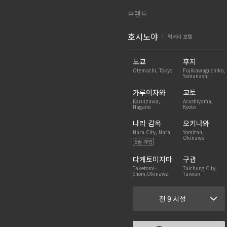
브랜드
호시노야
럭셔리 호텔
|
도쿄
후지
Otemachi, Tokyo
Fujikawaguchiko,
Yamanashi
가루이자와
교토
Karuizawa,
Arashiyama,
Nagano
Kyoto
나라 감옥
오키나와
Nara City, Nara
Yomitan,
Okinawa
6월 개업
다케토미지마
구관
Taketomi-
Taichung City,
chom,Okinawa
Taiwan
전 9 시설