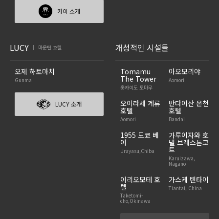
카이 소개
LUCY
개성적인 시설들
마운틴 호텔
|
오제 하토마치
Tomamu
아오모리야
The Tower
Gunma
Aomori
홋카이도 토마무
오이라세 계류
반다이산 온천
LUCY 소개
호텔
호텔
Aomori
Bandai
1955 도쿄 베
가루이자와 호
이
텔 브레스톤코
트
Urayasu,Chiba
Karuizawa,
Nagano
이리오모테 호
가스케 톈타이
텔
Tiantai, China
Taketomi-
cho,Okinawa