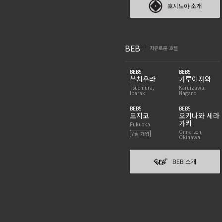
호시노야 소개
BEB
자유로운 호텔
|
BEB5
BEB5
쓰치우라
가루이자와
Tsuchiura,
Karuizawa,
Ibaraki
Nagano
BEB5
BEB5
모지코
오키나와 세라
가키
Fukuoka
Onna-son,
7월 개업
Okinawa
BEB 소개