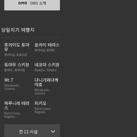
OMO 소개
당일치기 여행지
홋카이도 토마
운카이 테라스
무
홋카이도 토마무
홋카이도 유후쓰군
토마무 스키장
네코마 스키장
토마무, 홋카이도
Bandai, Tohoku
Mt.T
다니가와다케
야호
Minakami,
Gunma
Minakami,
Gunma
하루니레 테라
피키오
스
Karuizawa,
Nagano
Karuizawa,
Nagano
전 11 시설