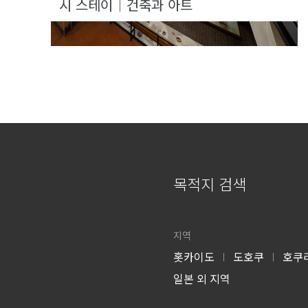
시 스테이｜건축과 아트
목적지 검색
지역
홋카이도
도호쿠
호쿠
|
|
일본 외 지역