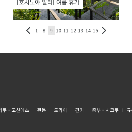
[호시노야 발리] 여름 휴가
1
8
9
10
11
12
13
14
15
리쿠・고신에츠
관동
도카이
긴키
중부・시코쿠
규
|
|
|
|
|