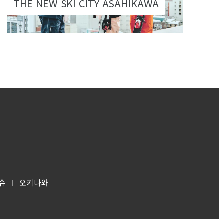
THE NEW SKI CITY ASAHIKAWA
슈
오키나와
|
|