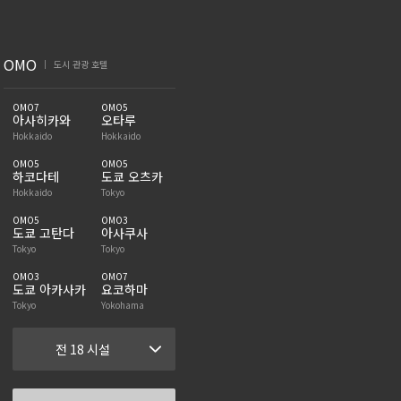
OMO
도시 관광 호텔
|
OMO7
OMO5
아사히카와
오타루
Hokkaido
Hokkaido
OMO5
OMO5
하코다테
도쿄 오츠카
Hokkaido
Tokyo
OMO5
OMO3
도쿄 고탄다
아사쿠사
Tokyo
Tokyo
OMO3
OMO7
도쿄 아카사카
요코하마
Tokyo
Yokohama
전 18 시설