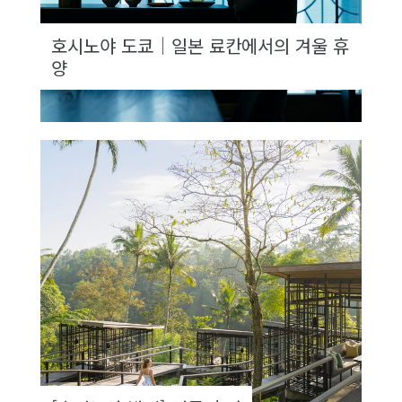
호시노야 도쿄｜일본 료칸에서의 겨울 휴
양