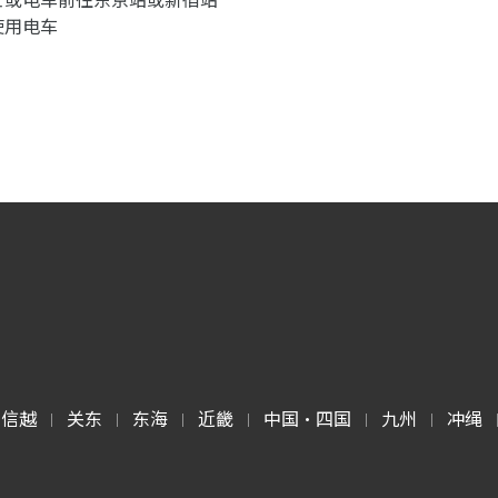
使用电车
甲信越
关东
东海
近畿
中国・四国
九州
冲绳
|
|
|
|
|
|