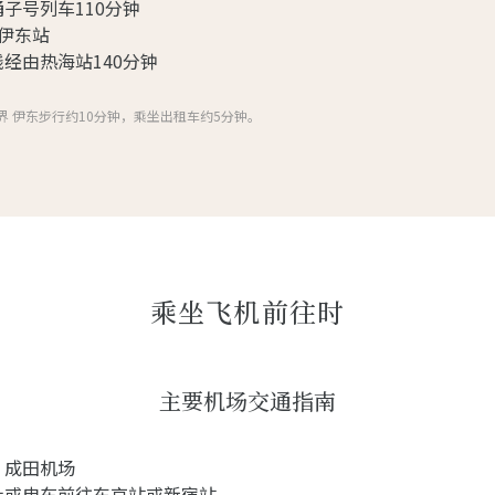
子号列车110分钟
伊东站
经由热海站140分钟
界 伊东步行约10分钟，乘坐出租车约5分钟。
乘坐飞机前往时
主要机场交通指南
、成田机场
士或电车前往东京站或新宿站