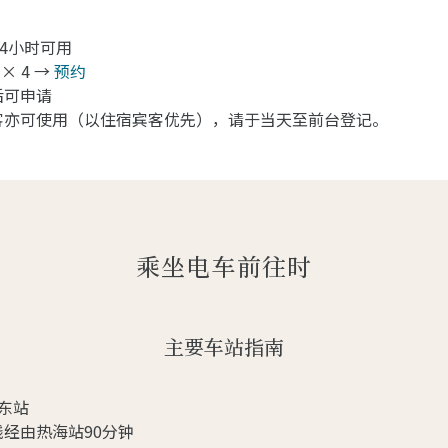
24小时可用
 × 4 →
预约
后可申请
客亦可使用（以住宿宾客优先），请于当天至前台登记。
乘坐电车前往时
主要车站指南
东站
经由热海站90分钟