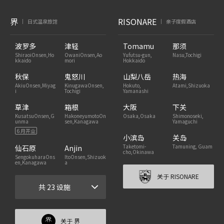
界
RISONARE
日式温泉旅馆
亲子度假酒店
|
|
波罗多
津轻
Tomamu
那须
ShiraoiOnsen,Ho
OwaniOnsen,Ao
Yufutsu-gun,
Nasu,Tochigi
kkaido
mori
Hokkaido
秋保
鬼怒川
山梨八岳
热海
AkiuOnsen,Miyag
KinugawaOnsen,
Hokuto,
Atami,Shizuoka
i
Tochigi
Yamanashi
草津
箱根
大阪
下关
KusatsuOnsen,G
HakoneyumotoOn
Osaka,Osaka
Shimonoseki,
unma
sen,Kanagawa
Yamaguchi
6 月开业
小滨岛
关岛
Taketomi-
Tamuning, Guam
仙石原
Anjin
cho,Okinawa
SengokuharaOns
ItoOnsen,Shizuok
en,Kanagawa
a
关于 RISONARE
共 23 设施
关于 界