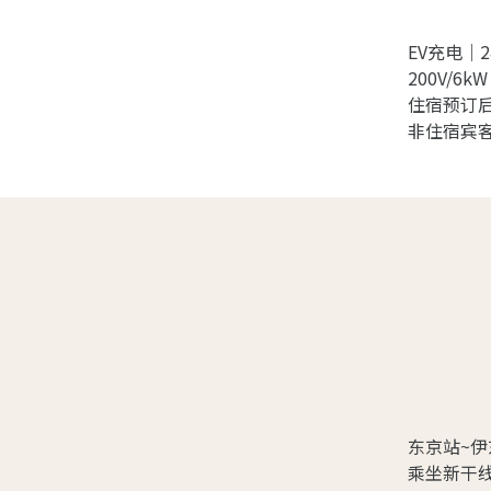
EV充电｜
200V/6kW
住宿预订
非住宿宾
东京站~伊
乘坐新干线