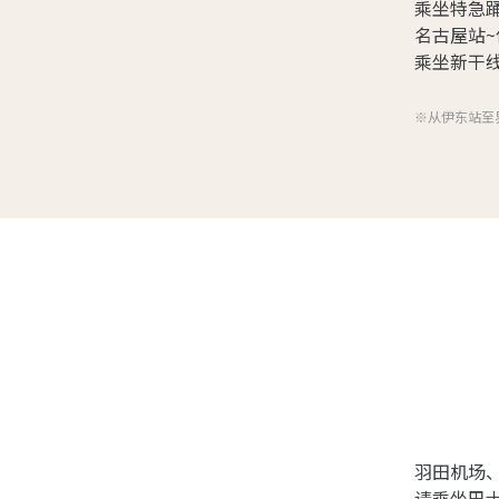
乘坐特急踊
名古屋站~
乘坐新干线
※从伊东站至
羽田机场
请乘坐巴