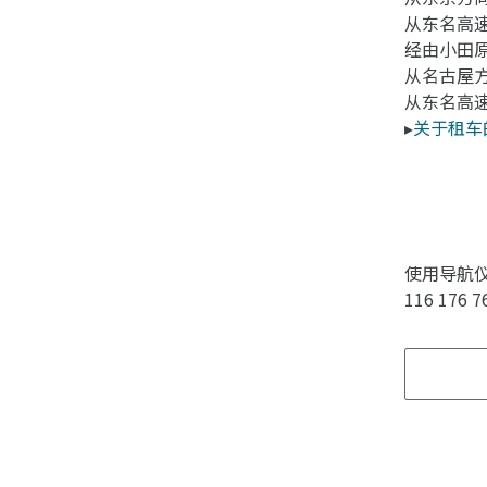
从东名高速
经由小田原
从名古屋
从东名高速
▸
关于租车
使用导航
116 176 7