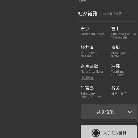
虹夕诺雅
顶级奢华酒店
|
东京
富士
Otemachi, Tokyo
Fujikawaguchiko,
Yamanashi
轻井泽
京都
Karuizawa,
Arashiyama,
Nagano
Kyoto
奈良监狱
冲绳
Nara City, Nara
Yomitan,
Okinawa
6 月开业
竹富岛
谷关
Taketomi-
台湾・台中
chom,Okinawa
共 9 设施
关于 虹夕诺雅