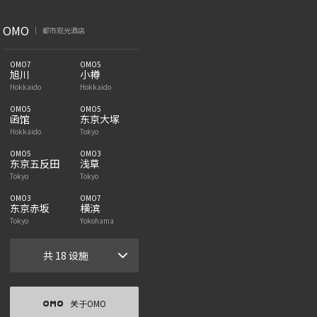
OMO
都市观光酒店
|
OMO7
OMO5
旭川
小樽
Hokkaido
Hokkaido
OMO5
OMO5
函馆
东京大塚
Hokkaido
Tokyo
OMO5
OMO3
东京五反田
浅草
Tokyo
Tokyo
OMO3
OMO7
东京赤坂
横滨
Tokyo
Yokohama
共 18 设施
关于OMO