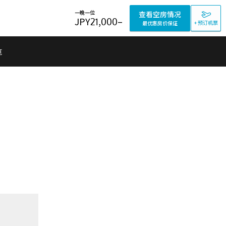
一晚一位
查看空房情况
JPY
21,000
–
+ 预订机票
最优惠房价保证
览