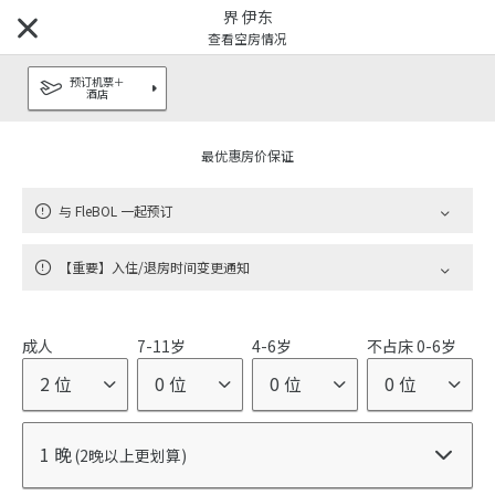
界 伊东
查看空房情况
预订机票＋
酒店
搜索目的地
最优惠房价保证
品牌
与 FleBOL 一起预订
虹夕诺雅
顶级奢华酒店
|
【重要】入住/退房时间变更通知
界
日式温泉旅馆
|
成人
7-11岁
4-6岁
不占床 0-6岁
RISONARE
亲子度假酒店
|
2 位
0 位
0 位
0 位
OMO
都市观光酒店
|
1 晚
(2晚以上更划算)
BEB
随心的旅游
|