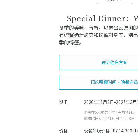
Special Dinner：
冬季的美味，雪蟹。以界出云原创的
有螃蟹奶汁烤菜和螃蟹刺身等，别出
季的螃蟹。
预订住宿方案
预约晚餐时间・晚餐升级
期间
2026年11月8日-2027年3月
※需在5天前的下午4点前预订。
※排除日期:12月30日至1月3日
价格
晚餐升级价格 JPY 14,300 (tax