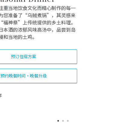
注重当地饮食文化而精心制作的每一
为您准备了“乌贼煮锅”，其灵感来
“福神祭”上传统提供的乡土料理。
日本酒的浓郁风味高汤中，品尝到岛
鳗和当地的土鸡。
预订住宿方案
预约晚餐时间・晚餐升级
年