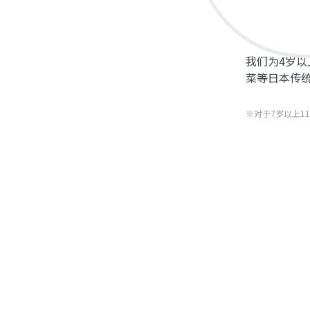
我们为4岁
菜等日本传
※对于7岁以上