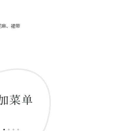
芝麻、裙带
加菜单