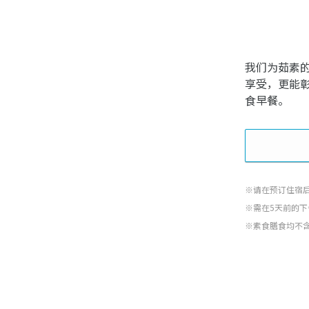
我们为茹素
享受，更能
食早餐。
※请在预订住宿
※需在5天前的下
※素食膳食均不