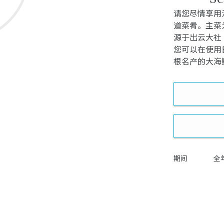
请您尽情享用
道菜肴。主菜
源于出云大社
您可以在使用
根名产的大海
期间
全