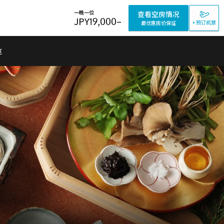
一晚一位
查看空房情况
JPY
19,000
–
+ 预订机票
最优惠房价保证
览