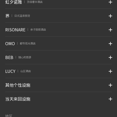
虹夕诺雅
顶级奢华酒店
|
界
日式温泉旅馆
|
RISONARE
亲子度假酒店
|
OMO
都市观光酒店
|
BEB
随心的旅游
|
LUCY
山区酒店
|
其他个性设施
当天来回设施
地区