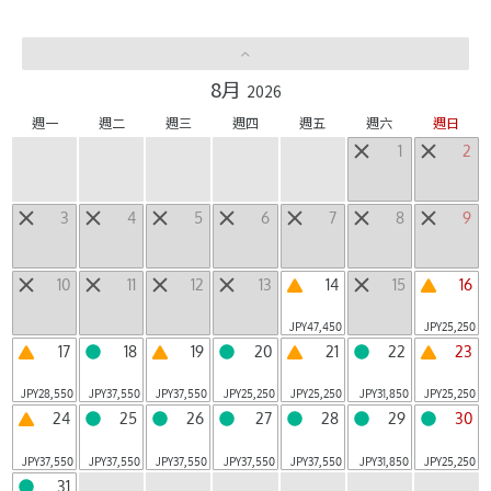
LUCY
山區飯店
|
8月
2026
其他個性設施
週一
週二
週三
週四
週五
週六
週日
1
2
當天來回設施
3
4
5
6
7
8
9
地區
北海道
東北
北陸・甲信越
關東
東海
|
|
|
|
|
10
11
12
13
14
15
16
近畿
中國・四國
九州
沖繩
日本以外
|
|
|
|
JPY
47,450
JPY
25,250
17
18
19
20
21
22
23
JPY
28,550
JPY
37,550
JPY
37,550
JPY
25,250
JPY
25,250
JPY
31,850
JPY
25,250
搜索星野集團空房
24
25
26
27
28
29
30
JPY
37,550
JPY
37,550
JPY
37,550
JPY
37,550
JPY
37,550
JPY
31,850
JPY
25,250
31