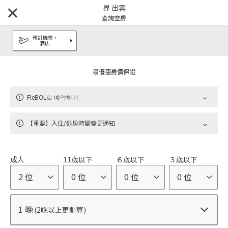
界 出雲
查詢空房
預訂機票 +
酒店
發現目的地
最優惠房價保證
品牌
FleBOL로 예약하기
虹夕諾雅
奢華飯店
|
【重要】入住/退房時間變更通知
界
溫泉旅館
|
成人
11歲以下
６歲以下
３歲以下
RISONARE
親子度假飯店
|
2 位
0 位
0 位
0 位
OMO
都市觀光飯店
|
1 晚
(2晚以上更劃算)
BEB
随心的旅行
|