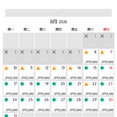
LUCY
山區飯店
|
8月
2026
其他個性設施
週一
週二
週三
週四
週五
週六
週日
1
2
當天來回設施
3
4
5
6
7
8
9
地區
JPY
19,800
JPY
19,800
北海道
東北
北陸・甲信越
關東
東海
|
|
|
|
|
10
11
12
13
14
15
16
近畿
中國・四國
九州
沖繩
日本以外
|
|
|
|
JPY
25,500
JPY
25,500
JPY
19,800
JPY
19,800
JPY
19,300
JPY
15,800
JPY
16,300
17
18
19
20
21
22
23
JPY
15,800
JPY
15,300
JPY
15,800
JPY
15,300
JPY
15,300
JPY
19,800
JPY
14,300
搜索星野集團空房
24
25
26
27
28
29
30
JPY
12,800
JPY
12,800
JPY
14,300
JPY
13,300
JPY
15,800
JPY
19,800
JPY
12,800
31