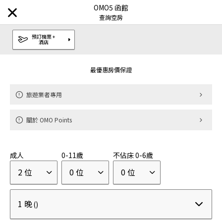
OMO5 函館
查詢空房
預訂機票 +
酒店
發現目的地
最優惠房價保證
品牌
旅遊業者專用
虹夕諾雅
奢華飯店
|
關於 OMO Points
界
溫泉旅館
|
成人
0-11歲
不佔床 0-6歲
RISONARE
親子度假飯店
|
2 位
0 位
0 位
OMO
都市觀光飯店
|
1 晚
()
BEB
随心的旅行
|