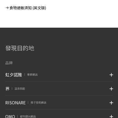
食物過敏須知 (英文版)
發現目的地
品牌
虹夕諾雅
奢華飯店
|
界
溫泉旅館
|
RISONARE
親子度假飯店
|
OMO
都市觀光飯店
|