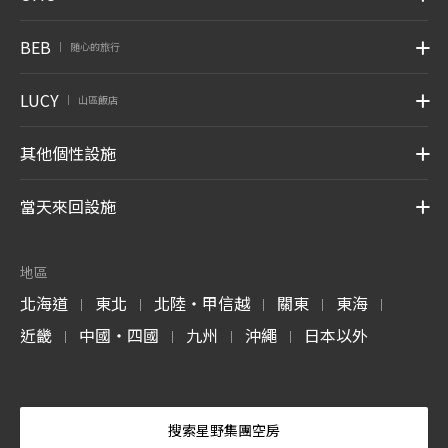
BEB
随心的旅行
|
LUCY
山區飯店
|
其他個性設施
當天來回設施
地區
北海道
東北
北陸・甲信越
關東
東海
|
|
|
|
|
近畿
中國・四國
九州
沖繩
日本以外
|
|
|
|
搜索星野集團空房