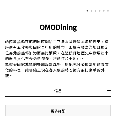
OMODining
函館於黑船來航的同時開始了它身為國際貿易港的歷史，這
座建有五稜郭與函館奉行所的城市，因擁有豐富漁場且被定
位為北前船停泊港而無比繁榮，在這段輝煌歷史中發展出來
的飲食文化至今仍然深深扎根於這片土地中。
象徵著函館城鎮的餐廳設計風格，搭配充分發揮當地飲食文
化的料理，讓餐點呈現在客人眼前時也擁有無比豪華的外
觀。
信息
更多詳細