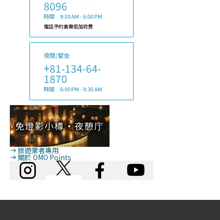
8096
時間 9:30 AM - 6:00 PM
電話予約會需追加收費
夜間/緊急
+81-134-64-
1870
時間 6:00 PM - 9:30 AM
免燈影小樽・夜憩庁
旅遊業者專用
關於 OMO Points