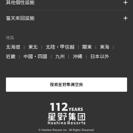
其他個性設施
當天來回設施
地區
北海道
東北
北陸・甲信越
關東
東海
|
|
|
|
|
近畿
中國・四國
九州
沖繩
日本以外
|
|
|
|
搜索星野集團空房
© Hoshino Resorts Inc. All Rights Reserved.