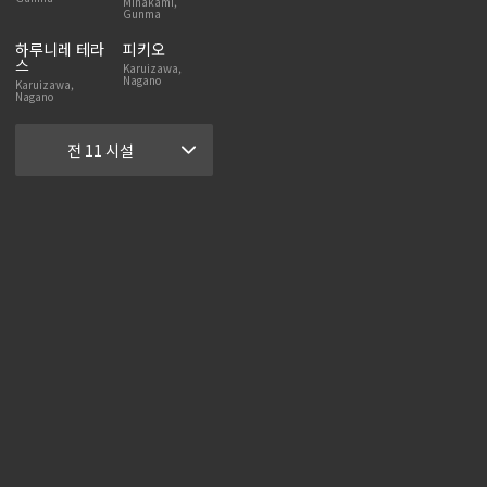
Minakami,
Gunma
하루니레 테라
피키오
스
Karuizawa,
Nagano
Karuizawa,
Nagano
전 11 시설