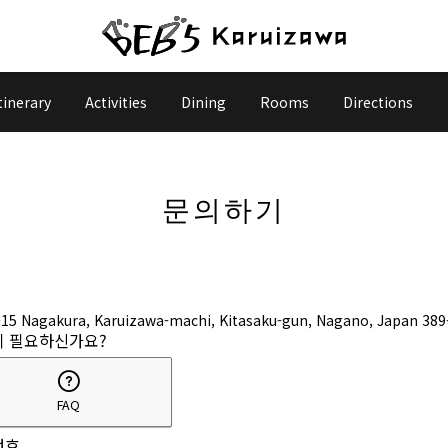
tinerary
Activities
Dining
Rooms
Directions
문의하기
-15 Nagakura, Karuizawa-machi, Kitasaku-gun, Nagano, Japan 389
이 필요하신가요?
FAQ
번호