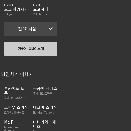
OMO3
OMO7
도쿄 아카사카
요코하마
Tokyo
Yokohama
전 18 시설
OMO 소개
당일치기 여행지
홋카이도 토마
운카이 테라스
무
홋카이도 토마무
홋카이도 유후쓰군
토마무 스키장
네코마 스키장
토마무, 홋카이도
Bandai, Tohoku
Mt.T
다니가와다케
야호
Minakami,
Gunma