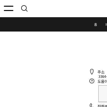
홈
I
주소
3364
도움
전화