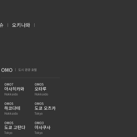
슈
오키나와
|
|
OMO
도시 관광 호텔
|
OMO7
OMO5
아사히카와
오타루
Hokkaido
Hokkaido
OMO5
OMO5
하코다테
도쿄 오츠카
Hokkaido
Tokyo
OMO5
OMO3
도쿄 고탄다
아사쿠사
Tokyo
Tokyo