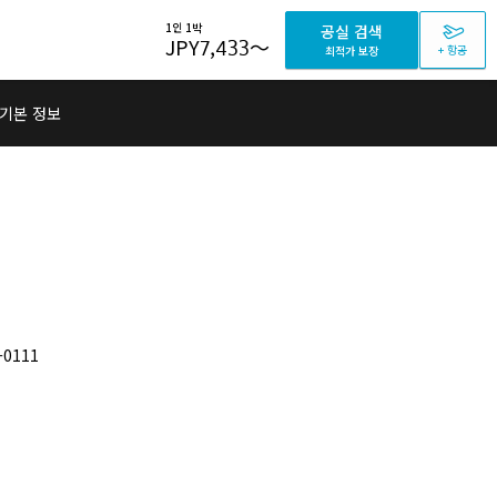
1인 1박
공실 검색
JPY
7,433
～
+ 항공
최적가 보장
기본 정보
-0111