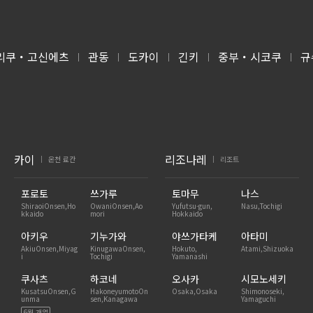
리쿠・고신에츠
관동
도카이
긴키
중부・시코쿠
규
|
|
|
|
|
카이
리조나레
온천 료칸
리조트
|
|
포로토
쓰가루
토마무
나스
ShiraoiOnsen,Ho
OwaniOnsen,Ao
Yufutsu-gun,
Nasu,Tochigi
kkaido
mori
Hokkaido
아키우
기누가와
야쓰가타케
아타미
AkiuOnsen,Miyag
KinugawaOnsen,
Hokuto,
Atami,Shizuoka
i
Tochigi
Yamanashi
쿠사츠
하코네
오사카
시모노세키
KusatsuOnsen,G
HakoneyumotoOn
Osaka,Osaka
Shimonoseki,
unma
sen,Kanagawa
Yamaguchi
6월 개업