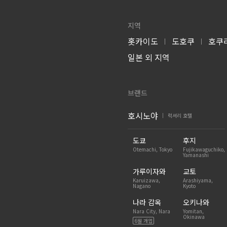
지역
홋카이도
도호쿠
호쿠
|
|
일본 외 지역
브랜드
호시노야
럭셔리 호텔
|
도쿄
후지
Otemachi, Tokyo
Fujikawaguchiko,
Yamanashi
가루이자와
교토
Karuizawa,
Arashiyama,
Nagano
Kyoto
나라 감옥
오키나와
Nara City, Nara
Yomitan,
Okinawa
6월 개업