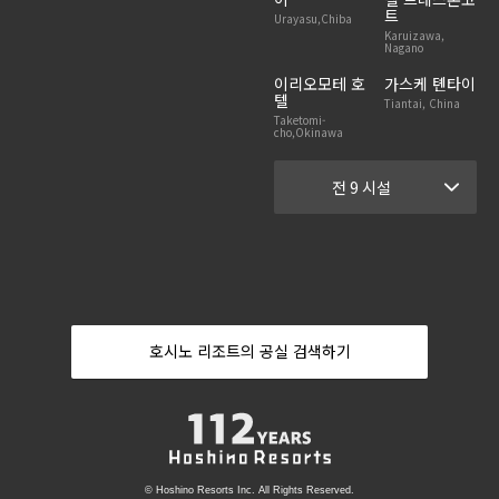
트
Urayasu,Chiba
Karuizawa,
Nagano
이리오모테 호
가스케 톈타이
텔
Tiantai, China
Taketomi-
cho,Okinawa
전 9 시설
호시노 리조트의 공실 검색하기
© Hoshino Resorts Inc. All Rights Reserved.