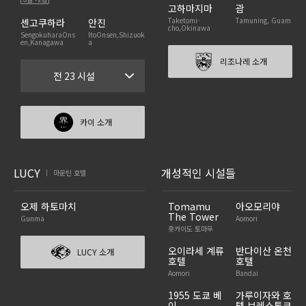
고하마지마
괌
Taketomi-
Tamuning, Guam
센고쿠하라
안진
cho,Okinawa
SengokuharaOns
ItoOnsen,Shizuok
en,Kanagawa
a
리조나레 소개
전 23 시설
카이 소개
LUCY
개성적인 시설들
마운틴 호텔
|
오제 하토마치
Tomamu
아오모리야
The Tower
Gunma
Aomori
홋카이도 토마무
오이라세 계류
반다이산 온천
LUCY 소개
호텔
호텔
Aomori
Bandai
1955 도쿄 베
가루이자와 호
이
텔 브레스톤코