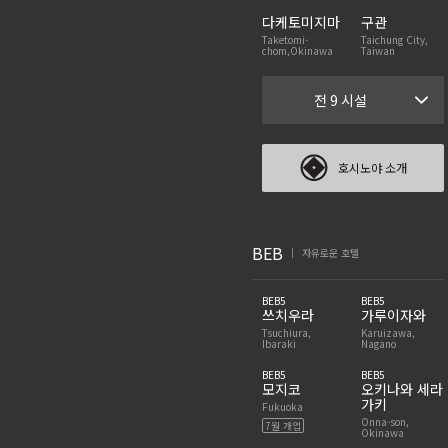
다케토미지마
구관
Taketomi-
Taichung City,
chom,Okinawa
Taiwan
전 9 시설
호시노야 소개
BEB
자유로운 호텔
|
BEB5
BEB5
쓰치우라
가루이자와
Tsuchiura,
Karuizawa,
Ibaraki
Nagano
BEB5
BEB5
모지코
오키나와 세라
가키
Fukuoka
Onna-son,
7월 개업
Okinawa