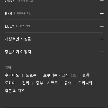
OMO
도시 관광 호텔
|
BEB
자유로운 호텔
|
LUCY
마운틴 호텔
|
개성적인 시설들
당일치기 여행지
지역
홋카이도
도호쿠
호쿠리쿠・고신에츠
관동
|
|
|
|
도카이
긴키
중부・시코쿠
규슈
오키나와
|
|
|
|
|
일본 외 지역