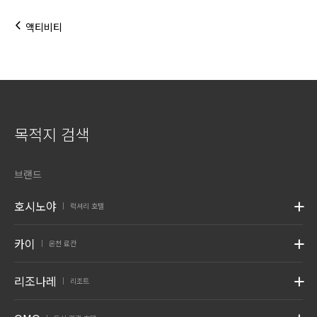
액티비티
목적지 검색
브랜드
호시노야
럭셔리 호텔
|
카이
온천 료칸
|
리조나레
리조트
|