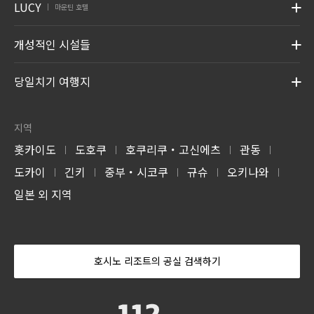
LUCY
마운틴 호텔
|
개성적인 시설들
당일치기 여행지
지역
홋카이도
도호쿠
호쿠리쿠・고신에츠
관동
|
|
|
|
도카이
긴키
중부・시코쿠
규슈
오키나와
|
|
|
|
|
일본 외 지역
호시노 리조트의 공실 검색하기