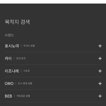
목적지 검색
브랜드
호시노야
럭셔리 호텔
|
카이
온천 료칸
|
리조나레
리조트
|
OMO
도시 관광 호텔
|
BEB
자유로운 호텔
|