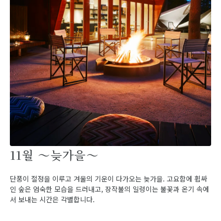
11월 ～늦가을～
단풍이 절정을 이루고 겨울의 기운이 다가오는 늦가을. 고요함에 휩싸
인 숲은 엄숙한 모습을 드러내고, 장작불의 일렁이는 불꽃과 온기 속에
서 보내는 시간은 각별합니다.