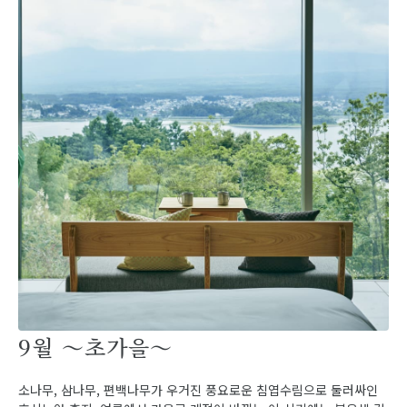
9월 ～초가을～
소나무, 삼나무, 편백나무가 우거진 풍요로운 침엽수림으로 둘러싸인