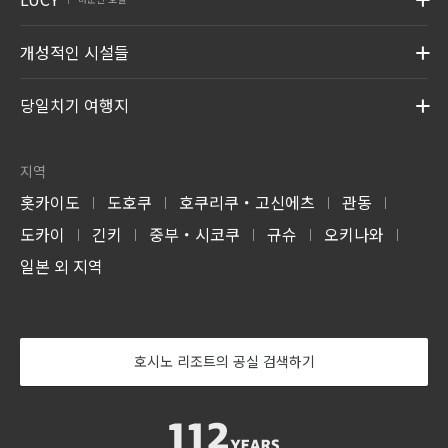
개성적인 시설들
당일치기 여행지
지역
홋카이도
도호쿠
호쿠리쿠・고신에츠
관동
|
|
|
|
도카이
긴키
중부・시코쿠
규슈
오키나와
|
|
|
|
|
일본 외 지역
호시노 리조트의 공실 검색하기