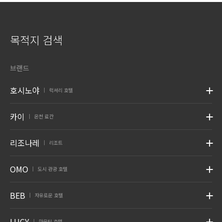
목적지 검색
브랜드
호시노야
럭셔리 호텔
|
카이
온천 료칸
|
리조나레
리조트
|
OMO
도시 관광 호텔
|
BEB
자유로운 호텔
|
LUCY
마운틴 호텔
|