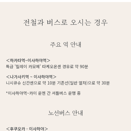
전철과 버스로 오시는 경우
주요 역 안내
＜하카타역~이사하야역＞
특급 '릴레이 카모메' 타케오온센 경유로 약 90분
＜나가사키역 ~ 이사하야역＞
니시큐슈 신칸센으로 약 10분 기존선(일반 열차)으로 약 30분
*이사하야역~카이 운젠 간 셔틀버스 운행 중
노선버스 안내
＜후쿠오카 - 이사하야＞