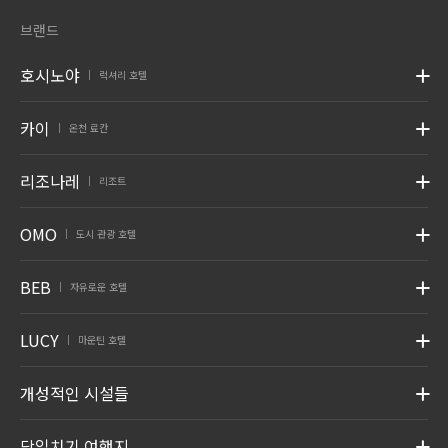
브랜드
호시노야
럭셔리 호텔
|
카이
온천 료칸
|
리조나레
리조트
|
OMO
도시 관광 호텔
|
BEB
자유로운 호텔
|
LUCY
마운틴 호텔
|
개성적인 시설들
당일치기 여행지