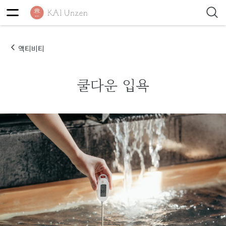
액티비티
쿨다운 입욕