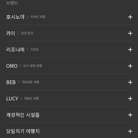
브랜드
호시노야
럭셔리 호텔
|
카이
온천 료칸
|
리조나레
리조트
|
OMO
도시 관광 호텔
|
BEB
자유로운 호텔
|
LUCY
마운틴 호텔
|
개성적인 시설들
당일치기 여행지