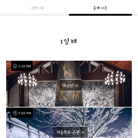
그린 시즌
동계 시즌
1일째
3:30 PM
체크인
5:00 PM
겨울폭포 온센