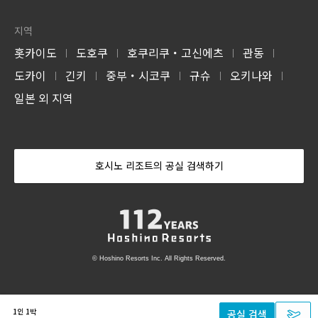
지역
홋카이도
도호쿠
호쿠리쿠・고신에츠
관동
|
|
|
|
도카이
긴키
중부・시코쿠
규슈
오키나와
|
|
|
|
|
일본 외 지역
호시노 리조트의 공실 검색하기
© Hoshino Resorts Inc. All Rights Reserved.
1인 1박
공실 검색