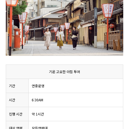
기온 고요한 아침 투어
기간
연중운영
시간
6:30AM
진행 시간
약 1시간
대상 연령
모든연령대