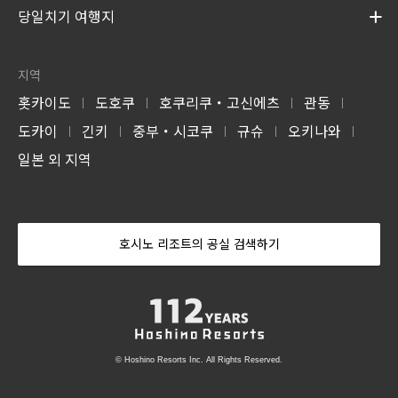
당일치기 여행지
지역
홋카이도
도호쿠
호쿠리쿠・고신에츠
관동
|
|
|
|
도카이
긴키
중부・시코쿠
규슈
오키나와
|
|
|
|
|
일본 외 지역
호시노 리조트의 공실 검색하기
© Hoshino Resorts Inc. All Rights Reserved.