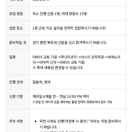
모집 정원
최소 진행 인원 1명, 최대 정원수 15명
집합 장소
1층 근방 지도 앞(5분 전까지 집합하시기 바랍니다)
준비하실 것
걷기 편한 복장과 신발을 신고 참가하시기 바랍니다.
일정
OMO5 교토 기온→하나미코지→야스이 곤피라궁→네네노미
치→야사카 신사→OMO5 교토 기온
※ 투어 내용은 변경될 수 있습니다.
진행 언어
일본어, 영어
신청 기한
개최일 6개월 전 ~ 전날 10:00 PM 까지
※당일 빈 자리가 있을 경우에는 출발 전까지 프런트에서 접수 가능
주의 사항
우천 시에도 진행(악천후 시 중지) *우비는 직접 준비하시
기 바랍니다.