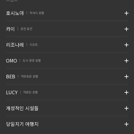
호시노야
럭셔리 호텔
|
카이
온천 료칸
|
리조나레
리조트
|
OMO
도시 관광 호텔
|
BEB
자유로운 호텔
|
LUCY
마운틴 호텔
|
개성적인 시설들
당일치기 여행지