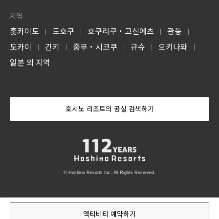
지역
홋카이도
도호쿠
호쿠리쿠・고신에츠
관동
|
|
|
|
도카이
긴키
중부・시코쿠
규슈
오키나와
|
|
|
|
|
일본 외 지역
호시노 리조트의 공실 검색하기
© Hoshino Resorts Inc. All Rights Reserved.
액티비티 예약하기