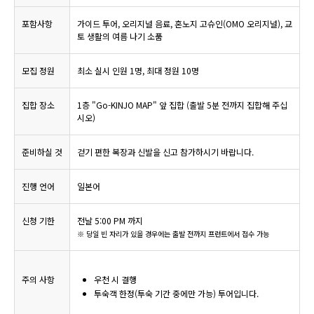
포함사항
가이드 투어, 오리지널 음료, 혼노지 고슈인(OMO 오리지널), 교
토 생활의 여름 나기 소품
모집 정원
최소 실시 인원 1명, 최대 정원 10명
집합 장소
1층 "Go-KINJO MAP" 앞 집합 (출발 5분 전까지 집합해 주십
시오)
준비하실 것
걷기 편한 복장과 신발을 신고 참가하시기 바랍니다.
진행 언어
일본어
신청 기한
전날 5:00 PM 까지
※ 당일 빈 자리가 있을 경우에는 출발 전까지 프런트에서 접수 가능
주의 사항
우천 시 결행
투숙객 한정(투숙 기간 중에만 가능) 투어입니다.