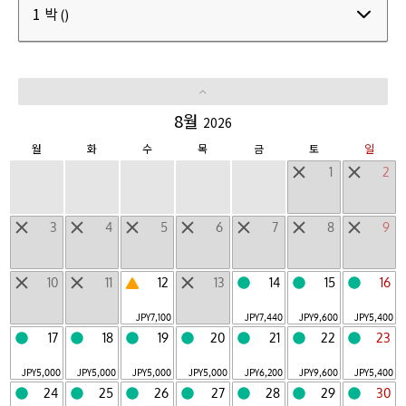
1 박
()
BEB
자유로운 호텔
|
LUCY
마운틴 호텔
|
8월
2026
개성적인 시설들
월
화
수
목
금
토
일
1
2
당일치기 여행지
3
4
5
6
7
8
9
지역
홋카이도
도호쿠
호쿠리쿠・고신에츠
관동
|
|
|
|
10
11
12
13
14
15
16
도카이
긴키
중부・시코쿠
규슈
오키나와
|
|
|
|
|
일본 외 지역
JPY
7,100
JPY
7,440
JPY
9,600
JPY
5,400
17
18
19
20
21
22
23
JPY
5,000
JPY
5,000
JPY
5,000
JPY
5,000
JPY
6,200
JPY
9,600
JPY
5,400
24
25
26
27
28
29
30