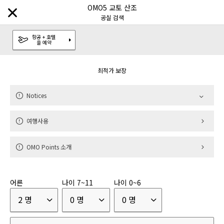
OMO5 교토 산조
Notices
공실 검색
항공 + 호텔
을 예약
최적가 보장
목적지 검색
Notices
브랜드
여행사용
호시노야
럭셔리 호텔
|
OMO Points 소개
카이
온천 료칸
|
어른
나이 7~11
나이 0~6
리조나레
리조트
|
2 명
0 명
0 명
OMO
도시 관광 호텔
|