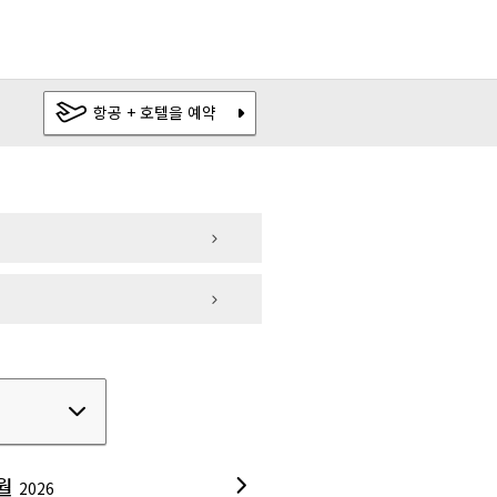
1인 1박
공실 검색
JPY
4,500
～
+ 항공
최적가 보장
항공 + 호텔을 예약
슈
오키나와
|
|
OMO
도시 관광 호텔
|
월
2026