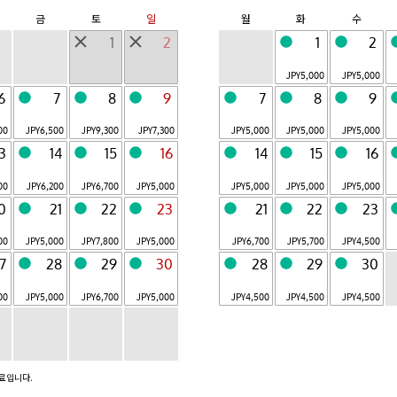
포로토
쓰가루
토마무
나스
금
토
일
월
화
수
ShiraoiOnsen,Ho
OwaniOnsen,Ao
Yufutsu-gun,
Nasu,Tochigi
kkaido
mori
Hokkaido
1
2
1
2
아키우
기누가와
야쓰가타케
아타미
JPY
5,000
JPY
5,000
AkiuOnsen,Miyag
KinugawaOnsen,
Hokuto,
Atami,Shizuoka
i
Tochigi
Yamanashi
6
7
8
9
7
8
9
쿠사츠
하코네
오사카
시모노세키
00
JPY
6,500
JPY
9,300
JPY
7,300
JPY
5,000
JPY
5,000
JPY
5,000
KusatsuOnsen,G
HakoneyumotoOn
Osaka,Osaka
Shimonoseki,
unma
sen,Kanagawa
Yamaguchi
13
14
15
16
14
15
16
6월 개업
고하마지마
괌
00
JPY
6,200
JPY
6,700
JPY
5,000
JPY
5,000
JPY
5,000
JPY
5,000
Taketomi-
Tamuning, Guam
센고쿠하라
안진
cho,Okinawa
0
21
22
23
21
22
23
SengokuharaOns
ItoOnsen,Shizuok
en,Kanagawa
a
리조나레 소개
00
JPY
5,000
JPY
7,800
JPY
5,000
JPY
6,700
JPY
5,700
JPY
4,500
전 23 시설
7
28
29
30
28
29
30
00
JPY
5,000
JPY
6,700
JPY
5,000
JPY
4,500
JPY
4,500
JPY
4,500
카이 소개
박료입니다.
LUCY
개성적인 시설들
마운틴 호텔
|