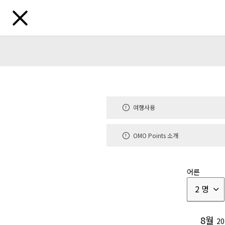
목적지 검색
여행사용
지역
홋카이도
도호쿠
호쿠
|
|
OMO Points 소개
일본 외 지역
어른
브랜드
2 명
호시노야
럭셔리 호텔
|
8월
20