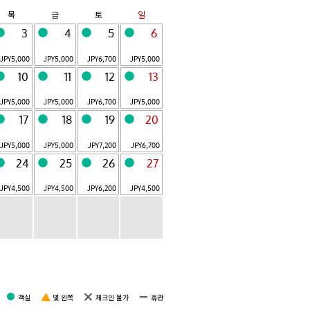
OMO7
OMO5
목
금
토
일
아사히카와
오타루
Hokkaido
Hokkaido
3
4
5
6
OMO5
OMO5
JPY
5,000
JPY
5,000
JPY
6,700
JPY
5,000
하코다테
도쿄 오츠카
Hokkaido
Tokyo
10
11
12
13
OMO5
OMO3
JPY
5,000
JPY
5,000
JPY
6,700
JPY
5,000
도쿄 고탄다
아사쿠사
Tokyo
Tokyo
17
18
19
20
OMO3
OMO7
JPY
5,000
JPY
5,000
JPY
7,200
JPY
6,700
도쿄 아카사카
요코하마
24
25
26
27
Tokyo
Yokohama
JPY
4,500
JPY
4,500
JPY
6,200
JPY
4,500
전 18 시설
OMO 소개
객실
몇 왼쪽
체크인 불가
휴관
당일치기 여행지