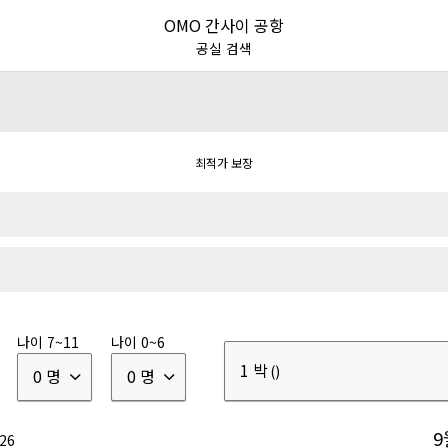
OMO 간사이 공항
공실 검색
최적가 보장
리쿠・고신에츠
관동
도카이
긴키
중부・시코쿠
규
|
|
|
|
|
나이 7~11
나이 0~6
1 박
()
0 명
0 명
카이
리조나레
온천 료칸
리조트
|
|
9
26