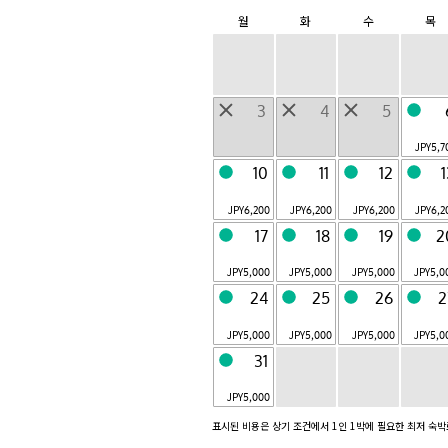
도쿄
후지
월
화
수
목
Otemachi, Tokyo
Fujikawaguchiko,
Yamanashi
가루이자와
교토
Karuizawa,
Arashiyama,
Nagano
Kyoto
3
4
5
나라 감옥
오키나와
JPY
5,7
Nara City, Nara
Yomitan,
Okinawa
10
11
12
6월 개업
다케토미지마
구관
JPY
6,200
JPY
6,200
JPY
6,200
JPY
6,2
Taketomi-
Taichung City,
17
18
19
2
chom,Okinawa
Taiwan
JPY
5,000
JPY
5,000
JPY
5,000
JPY
5,0
전 9 시설
24
25
26
2
JPY
5,000
JPY
5,000
JPY
5,000
JPY
5,0
호시노야 소개
31
JPY
5,000
표시된 비용은 상기 조건에서 1인 1박에 필요한 최저 숙
BEB
자유로운 호텔
|