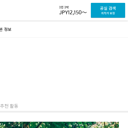
1인 1박
공실 검색
JPY
12,150
～
최적가 보장
본 정보
 추천 활동