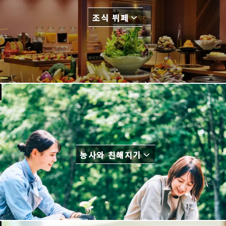
조식 뷔페
농사와 친해지기