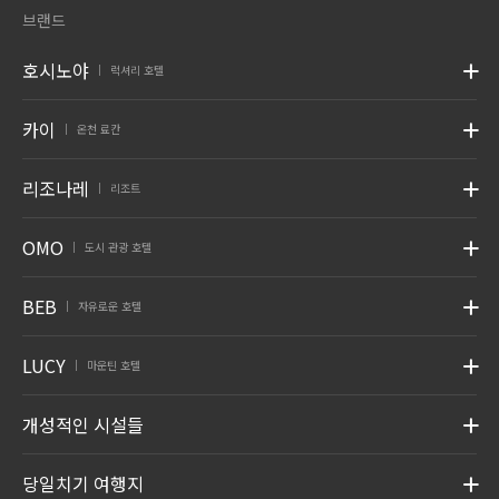
브랜드
호시노야
럭셔리 호텔
|
카이
온천 료칸
|
리조나레
리조트
|
OMO
도시 관광 호텔
|
BEB
자유로운 호텔
|
LUCY
마운틴 호텔
|
개성적인 시설들
당일치기 여행지