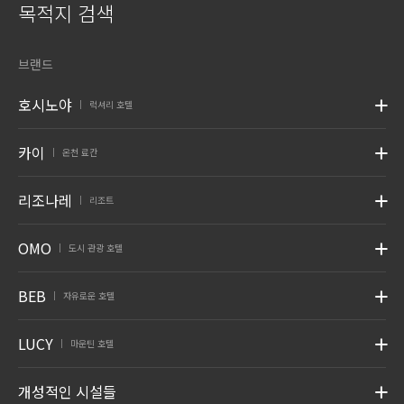
목적지 검색
브랜드
호시노야
럭셔리 호텔
|
카이
온천 료칸
|
리조나레
리조트
|
OMO
도시 관광 호텔
|
BEB
자유로운 호텔
|
LUCY
마운틴 호텔
|
개성적인 시설들