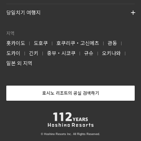
당일치기 여행지
지역
홋카이도
도호쿠
호쿠리쿠・고신에츠
관동
|
|
|
|
도카이
긴키
중부・시코쿠
규슈
오키나와
|
|
|
|
|
일본 외 지역
호시노 리조트의 공실 검색하기
© Hoshino Resorts Inc. All Rights Reserved.