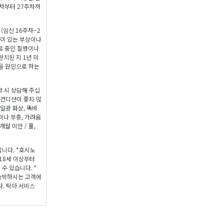
차부터 27주차까
(임신 16주차~2
종이 있는 부상이나
 치료 중인 질병이나
완치된 지 1년 미
질병을 원인으로 하는
약 시 상담해 주십
 컨디션이 좋지 않
 일광 화상, 똑바
이나 부종, 가려움
개월 미만 / 풀,
립니다. *호시노
18세 이상부터
수 있습니다. *
*숙박하시는 고객에
. 탁아 서비스