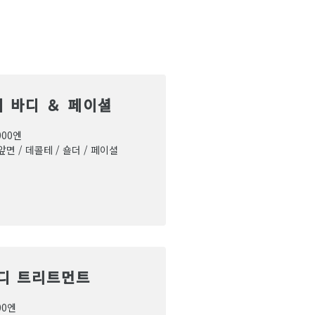
 바디 ＆ 페이셜
000엔
 앞면 / 데콜테 / 숄더 / 페이셜
디 트리트먼트
00엔