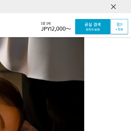
1인 1박
공실 검색
JPY
12,000
～
+ 항공
최적가 보장