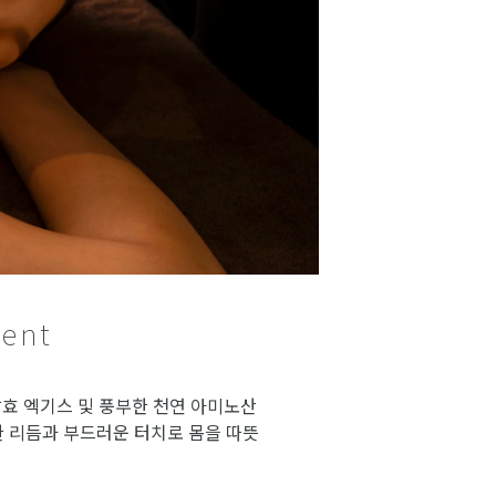
ent
효 엑기스 및 풍부한 천연 아미노산
한 리듬과 부드러운 터치로 몸을 따뜻