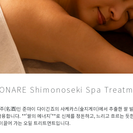
SONARE Shimonoseki Spa Treatm
주(名酒)인 준마이 다이긴죠의 사케카스(술지게미)에서 추출한 쌀 발
합니다. **'쌀의 에너지'**로 신체를 정돈하고, 느리고 흐르는 듯
 이끌어 가는 오일 트리트먼트입니다.