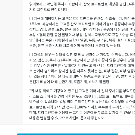
읽어보시고 확인해 주시기 바랍니다. 산모 트리트먼트 대상은 임신 16주
지의 고객으로 한정합니다.
□ 다음에 해당하시는 고객은 트리트먼트를 받으실 수 없습니다. 임신 중 
7주차에 해당하시는 고객은 산모 트리트먼트 예약 가능) / 통증이나 부
상처... 염좌, 골절, 요통, 탈구, 화상, 베인 상처 등 / 중증의 내장 질환,
부상 / 경과 관찰 중인 질병이나 부상, 상처... 교통사고도 포함 / 수술 후 
만 (내시경 수술 · 제왕절개 포함) / 발열, 두통, 구역질, 복통, 설사 / 
부종, 림프 부종 / 치과 치료 중이며 통증이나 부종이 있는 상태.
□ 다음의 경우는 상태를 살핀 후 메뉴 변경이나 거절할 수 있습니다. 예
시오. 임신 16주차~27주차에 해당하지만 경과가 좋지 않은 경우나 당일
은 경우 / 심한 정맥류 / 알레르기가 있는 고객 / 바디 트리트먼트에 대해
로 눕거나 엎드려서 장시간 잠을 이루지 못하는 분, 피부 질환, 피부 염증
이 있는 상태 / 페이셜 메뉴에 대해 임플란트 수술 후 1년 미만, 발치 후 6
온천계 메뉴에 대해 순환기계, 호흡기계, 비뇨기계 질환.
*위 내용 외에도 기왕력이 있으신 고객은 예약 시 알려 주시기를 부탁드
리조트 스파에서는 연령 제한을 두고 있습니다. 모든 트리트먼트 메뉴는 
받으실 수 있습니다. 일부 바디 트리트먼트 메뉴는 16세 이상부터 받으실 
트리트먼트 시작 24시간 전부터 100%의 취소 수수료가 부과됩니다. 
한해, 트리트먼트를 이용하는 고객은 어린이를 무료로 맡기실 수 있습니다
내용은 변경될 수 있으므로 사전에 문의해 주십시오.