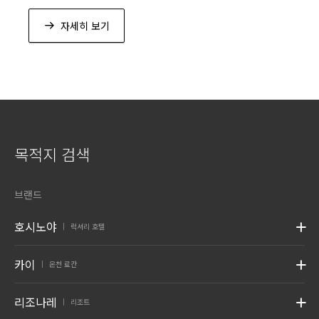
피크닉을 하는 등, 다양하게 즐길 수 있습니다.
자세히 보기
목적지 검색
브랜드
호시노야
럭셔리 호텔
|
카이
온천 료칸
|
리조나레
리조트
|