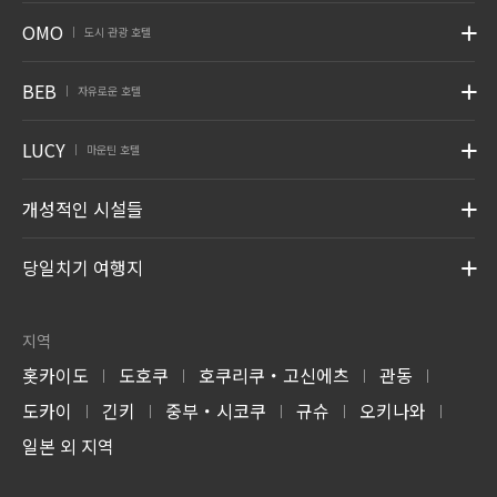
OMO
도시 관광 호텔
|
BEB
자유로운 호텔
|
LUCY
마운틴 호텔
|
개성적인 시설들
당일치기 여행지
지역
홋카이도
도호쿠
호쿠리쿠・고신에츠
관동
|
|
|
|
도카이
긴키
중부・시코쿠
규슈
오키나와
|
|
|
|
|
일본 외 지역