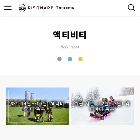
액티비티
Activities
하계 (4월～10월) 액티비
겨울 시즌 (12월～3월) 액
티 목록
티비티 목록