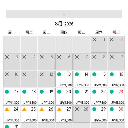
LUCY
山区酒店
|
8月
2026
其他个性设施
周一
周二
周三
周四
周五
周六
周日
1
2
当天来回设施
3
4
5
6
7
8
9
地区
北海道
东北
北陆・甲信越
关东
东海
|
|
|
|
|
10
11
12
13
14
15
16
近畿
中国・四国
九州
冲绳
日本以外
|
|
|
|
JPY
19,300
JPY
19,300
JPY
19,300
JPY
12,300
17
18
19
20
21
22
23
JPY
14,300
JPY
13,300
JPY
11,300
JPY
11,300
JPY
15,300
JPY
17,300
JPY
13,300
搜索星野集团空房
24
25
26
27
28
29
30
JPY
14,300
JPY
13,300
JPY
12,300
JPY
12,300
JPY
16,300
JPY
12,300
31