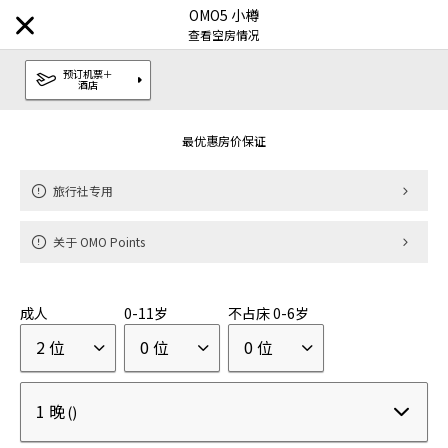
OMO5 小樽
查看空房情况
预订机票＋
酒店
搜索目的地
最优惠房价保证
品牌
旅行社专用
虹夕诺雅
顶级奢华酒店
|
关于 OMO Points
界
日式温泉旅馆
|
成人
0-11岁
不占床 0-6岁
RISONARE
亲子度假酒店
|
2 位
0 位
0 位
OMO
都市观光酒店
|
1 晚
()
BEB
随心的旅游
|