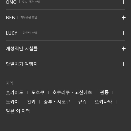
OMO
도시 관광 호텔
|
BEB
자유로운 호텔
|
LUCY
마운틴 호텔
|
개성적인 시설들
당일치기 여행지
지역
홋카이도
도호쿠
호쿠리쿠・고신에츠
관동
|
|
|
|
도카이
긴키
중부・시코쿠
규슈
오키나와
|
|
|
|
|
일본 외 지역