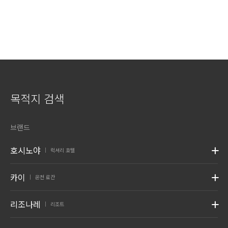
목적지 검색
브랜드
호시노야
럭셔리 호텔
|
카이
온천 료칸
|
리조나레
리조트
|