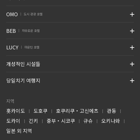
OMO
도시 관광 호텔
|
BEB
자유로운 호텔
|
LUCY
마운틴 호텔
|
개성적인 시설들
당일치기 여행지
지역
홋카이도
도호쿠
호쿠리쿠・고신에츠
관동
|
|
|
|
도카이
긴키
중부・시코쿠
규슈
오키나와
|
|
|
|
|
일본 외 지역