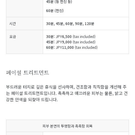
45분 (등 전신 등)
60분 (전신)
시간
30분, 45분, 60분, 90분, 120분
요금
30분:
JPY
6,500
(tax included)
45분:
JPY
9,000
(tax included)
60분:
JPY
11,000
(tax included)
페이셜 트리트먼트
부드러운 터치로 깊은 휴식을 선사하며, 건조함과 칙칙함을 개선해 주
는 페이셜 트리트먼트입니다. 촉촉하고 매끄러운 피부는 물론, 밝고 건
강한 안색을 되찾아 드립니다.
피부 본연의 투명함과 촉촉함 회복