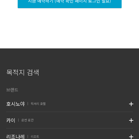
지금 예약하기 (예약 확인 페이지 로그인 필요)
목적지 검색
브랜드
호시노야
럭셔리 호텔
|
카이
온천 료칸
|
리조나레
리조트
|