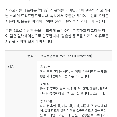
시즈오카를 대표하는 '차(茶)'의 은혜를 담아낸, 카이 엔슈만의 오리지
널 스페셜 트리트먼트입니다. 녹차에서 추출한 유기농 그린티 오일을
사용하여, 은은한 향기에 감싸여 전신을 편안하게 가다듬어 드립니다.
온천욕으로 이완된 몸을 부드럽게 풀어주어, 촉촉하고 매끄러운 피부
와 깊은 릴랙세이션으로 인도합니다. 평온한 풍토를 느끼며 여유로운
시간을 만끽해 보시기 바랍니다.
그린티 오일 트리트먼트 (Green Tea Oil Treatment)
내용
① 60분
하체 후면부터 등, 허리, 목, 어깨, 데콜테까지 몸의 균
형을 가다듬어 드리는 기본 코스입니다.
②90분
하체 전·후면은 물론 등, 허리, 목, 어깨, 데콜테, 팔까지
전신을 꼼꼼하게 관리해 드리는 풀바디 코스입니다.
③ 120분
하체 전·후면, 등, 허리, 목, 어깨, 데콜테, 팔 관리에 더
해, 특히 피로가 쌓인 부위를 집중적으로 케어해 드리
는 프리미엄 코스입니다. 심신의 균형을 뿌리부터 가다