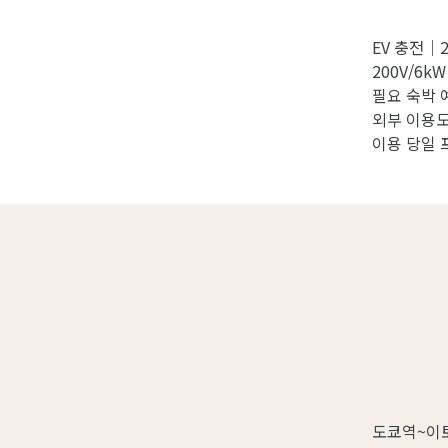
EV 충전｜
200V/6kW
필요 숙박 
외부 이용도
이용 당일 
도쿄역~이