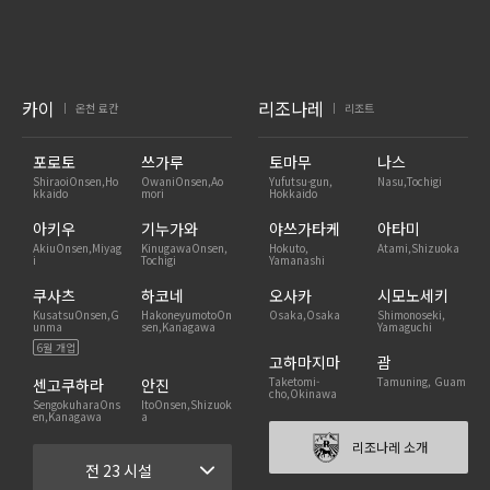
카이
리조나레
온천 료칸
리조트
|
|
포로토
쓰가루
토마무
나스
ShiraoiOnsen,Ho
OwaniOnsen,Ao
Yufutsu-gun,
Nasu,Tochigi
kkaido
mori
Hokkaido
아키우
기누가와
야쓰가타케
아타미
AkiuOnsen,Miyag
KinugawaOnsen,
Hokuto,
Atami,Shizuoka
i
Tochigi
Yamanashi
쿠사츠
하코네
오사카
시모노세키
KusatsuOnsen,G
HakoneyumotoOn
Osaka,Osaka
Shimonoseki,
unma
sen,Kanagawa
Yamaguchi
6월 개업
고하마지마
괌
Taketomi-
Tamuning, Guam
센고쿠하라
안진
cho,Okinawa
SengokuharaOns
ItoOnsen,Shizuok
en,Kanagawa
a
리조나레 소개
전 23 시설