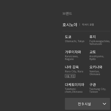
브랜드
호시노야
럭셔리 호텔
|
도쿄
후지
Otemachi, Tokyo
Fujikawaguchiko,
Yamanashi
가루이자와
교토
Karuizawa,
Arashiyama,
Nagano
Kyoto
나라 감옥
오키나와
Nara City, Nara
Yomitan,
Okinawa
6월 개업
다케토미지마
구관
Taketomi-
Taichung City,
chom,Okinawa
Taiwan
전 9 시설