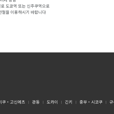
철로 도쿄역 또는 신주쿠역으로
 전철을 이용하시기 바랍니다
리쿠・고신에츠
관동
도카이
긴키
중부・시코쿠
규
|
|
|
|
|