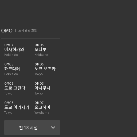
OMO
도시 관광 호텔
|
OMO7
OMO5
아사히카와
오타루
Hokkaido
Hokkaido
OMO5
OMO5
하코다테
도쿄 오츠카
Hokkaido
Tokyo
OMO5
OMO3
도쿄 고탄다
아사쿠사
Tokyo
Tokyo
OMO3
OMO7
도쿄 아카사카
요코하마
Tokyo
Yokohama
전 18 시설