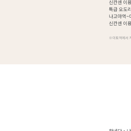
신칸센 이용
특급 오도리
나고야역~
신칸센 이용
※이토역에서 카
하네다・나