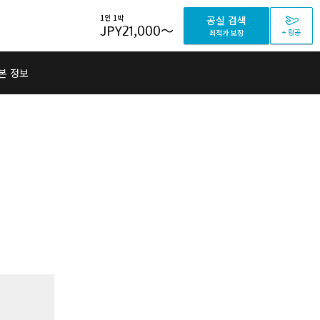
1인 1박
공실 검색
JPY
21,000
～
+ 항공
최적가 보장
본 정보