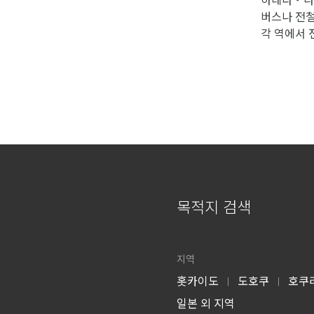
버스나 전
각 역에서
목적지 검색
지역
홋카이도
도호쿠
호쿠
|
|
일본 외 지역