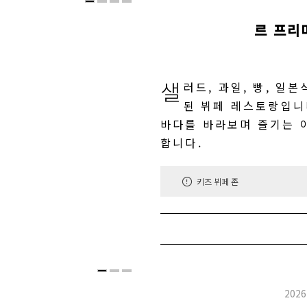
르 프리
샐
러드, 과일, 빵, 일
된 뷔페 레스토랑입니
바다를 바라보며 즐기는 
합니다.
키즈 뷔페 존
202