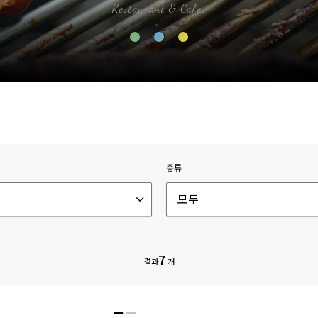
Restaurant & Cafes
종류
모두
7
결과
개