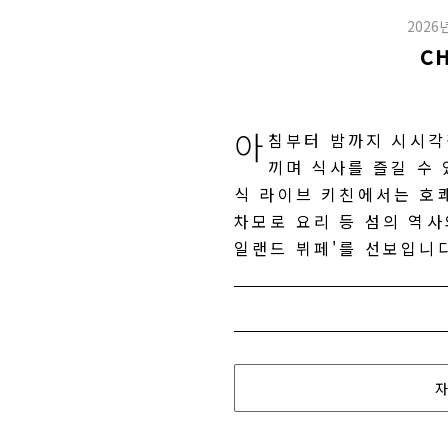
2026
C
아
침부터 밤까지 시시각
끼며 식사를 즐길 수 
식 라이브 키친에서는 호쾌
차모로 요리 등 섬의 역사
일랜드 뷔페'를 선보입니다
자