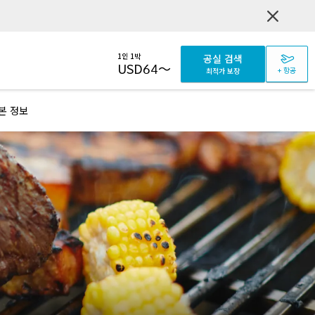
1인 1박
공실 검색
USD
64
～
+ 항공
최적가 보장
본 정보