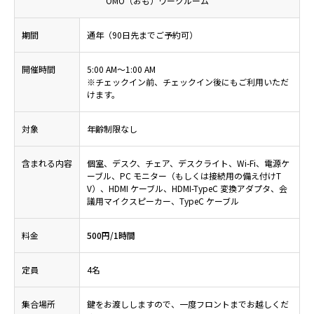
OMO（おも）ワークルーム
期間
通年（90日先までご予約可）
開催時間
5:00 AM～1:00 AM
※チェックイン前、チェックイン後にもご利用いただ
けます。
対象
年齢制限なし
含まれる内容
個室、デスク、チェア、デスクライト、Wi-Fi、電源ケ
ーブル、PC モニター（もしくは接続用の備え付けT
V）、HDMI ケーブル、HDMI-TypeC 変換アダプタ、会
議用マイクスピーカー、TypeC ケーブル
料金
500円/1時間
定員
4名
集合場所
鍵をお渡ししますので、一度フロントまでお越しくだ