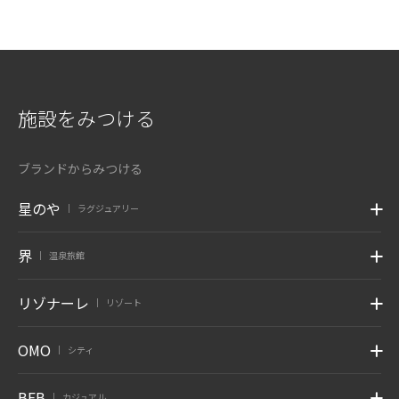
施設をみつける
ブランドからみつける
星のや
ラグジュアリー
|
界
温泉旅館
|
リゾナーレ
リゾート
|
OMO
シティ
|
BEB
カジュアル
|