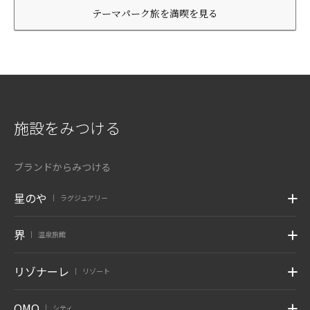
テーマパーク旅を満喫を見る
施設をみつける
ブランドからみつける
星のや
ラグジュアリー
|
界
温泉旅館
|
リゾナーレ
リゾート
|
OMO
シティ
|