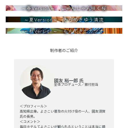
～春Version～ しゃんしゃん咲く桜
～夏Version～ きらめきゆう清流
～秋Version～ もんてきたカツオ
制作者のご紹介
國友 裕一郎 氏
全体プロデュース／振付担当
＜プロフィール＞
高知県出身。よさこい普及の火付け役の一人、國友須賀
氏の長男。
＜コメント＞
毎日ホテルてよさこいが観られるということは本当に嬉