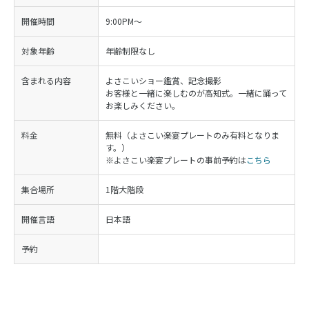
開催時間
9:00PM～
対象年齢
年齢制限なし
含まれる内容
よさこいショー鑑賞、記念撮影
お客様と一緒に楽しむのが高知式。一緒に踊って
お楽しみください。
料金
無料（よさこい楽宴プレートのみ有料となりま
す。）
※よさこい楽宴プレートの事前予約は
こちら
集合場所
1階大階段
開催言語
日本語
予約