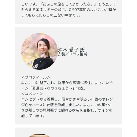
しいです。「ああこの旅をしてよかったな。」そう思って
もらえるエネルギーの源に、OMO7高知のよさこいが繋が
ってもらえたらこの上ない幸せです。
沖本 愛子 氏
衣装／フラフ担当
＜プロフィール＞
よさこいに魅了され、兵庫から高知へ移住。よさこいチ
ーム「夏帰鳥〜なつきちょう〜」代表。
＜コメント＞
コンセプトから着想し、賑やかさや明るい印象のオレン
ジ色をベースに衣装を作成しました。よさこいの華やか
さは残しつつ肩肘張ずに観れる衣装を目指しデザインを
施しています。