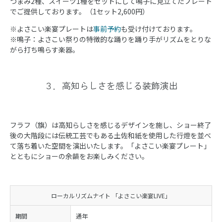
つまみ2種、スイーツ1種をセットにして鳴子に見立てたプレート
でご提供しております。（1セット2,600円）
※よさこい楽宴プレートは
事前予約
も受け付けております。
※鳴子：よさこい祭りの特徴的な踊りを踊り手がリズムをとりな
がら打ち鳴らす楽器。
３．高知らしさを感じる装飾演出
フラフ（旗）は高知らしさを感じるデザインを施し、ショー終了
後の大階段には伝統工芸でもある土佐和紙を使用した行燈を並べ
て落ち着いた空間を演出いたします。「よさこい楽宴プレート」
とともにショーの余韻をお楽しみください。
ローカルリズムナイト 「よさこい楽宴LIVE」
期間
通年