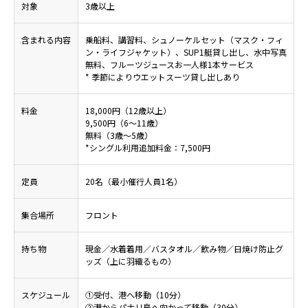
対象
3歳以上
含まれる内容
乗船料、講習料、シュノーケルセット（マスク・フィ
ン・ライフジャケット）、SUP1艇貸し出し、水中写真
無料、フルーツジュースお一人様1本サービス
* 季節によりウエットスーツ貸し出しあり
料金
18,000円（12歳以上）
9,500円（6～11歳）
無料（3歳～5歳）
*シングル利用追加料金：7,500円
定員
20名（最小催行人員1名）
集合場所
フロント
持ち物
現金／水着着用／バスタオル／飲み物／日焼け防止グ
ッズ（上に羽織るもの）
スケジュール
①受付、港へ移動（10分）
②港からパナリ島へ向かって移動（30分）