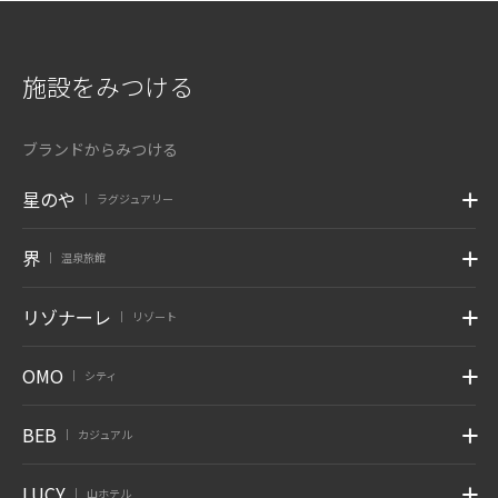
施設をみつける
ブランドからみつける
星のや
ラグジュアリー
|
界
温泉旅館
|
リゾナーレ
リゾート
|
OMO
シティ
|
BEB
カジュアル
|
LUCY
山ホテル
|