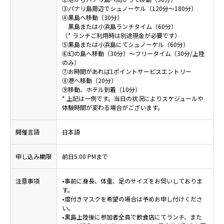
③パナリ島周辺でシュノーケル（120分～180分）
④黒島へ移動（30分）
黒島または小浜島ランチタイム（60分）
（* ランチご利用時は別途現金が必要です）
⑤黒島または小浜島にてシュノーケル（60分）
⑥幻の島へ移動（30分）〜フリータイム（30分/上陸
のみ）
⑦お時間があれば1ポイントサービスエントリー
⑧港へ移動（20分）
⑨移動、ホテル到着（10分）
* 上記は一例です。当日の状況によりスケジュールや
体験時間が変わる場合がございます。
開催言語
日本語
申し込み期限
前日5:00 PMまで
注意事項
•事前に身長、体重、足のサイズをお伺いしておりま
す。
•度付きマスクを希望の場合は予めお申し付けくださ
い。
•黒島上陸後に参加者全員で飲食店にてランチ、また