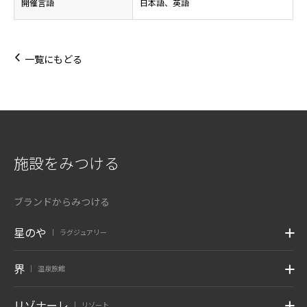
開催言語
日本語、英語
一覧にもどる
施設をみつける
ブランドからみつける
星のや
ラグジュアリー
|
界
温泉旅館
|
リゾナーレ
リゾート
|