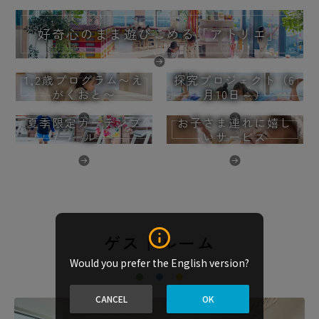
好奇心のまま遊びこめる「アトリエ」
1,2歳プログラム〜え
探究プロジェクト（6
がくおと〜
月10日～）
夏季限定ガーデンプ
お子さま連れに嬉し
ール
いサービス
ゲストルーム
Would you prefer the English version?
CANCEL
OK