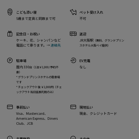
こども添い寝
ペット受け入れ
5歳まで定員と同数まで可
不可
記念日・お祝い
送迎
ケーキ、花、シャンパンなど
JR大阪駅
（無料、グランドプリン
電話にて承ります。→
連絡先
スホテル大阪ベイ提供）
駐車場
EV充電
屋内 330
なし
台（1泊￥1,000/予約不
要）
* グランドプリンスホテルの駐車場
です
* チェックアウト後 ￥1,000円（チェ
ックアウト当日延長利用のみ）
事前払い
現地払い
Visa、Mastercard、
現金、クレジットカード
American Express、Diners
Club、JCB
主要施設
その他