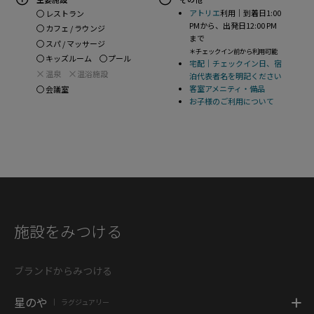
アトリエ
利用｜到着日1:00
レストラン
PMから、出発日12:00 PM
カフェ / ラウンジ
まで
スパ / マッサージ
＊チェックイン前から利用可能
キッズルーム
プール
宅配｜チェックイン日、宿
温泉
温浴施設
泊代表者名を明記ください
客室アメニティ・備品
会議室
お子様のご利用について
施設をみつける
ブランドからみつける
星のや
ラグジュアリー
|