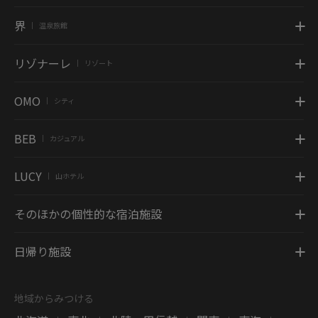
界
温泉旅館
|
リゾナーレ
リゾート
|
OMO
シティ
|
BEB
カジュアル
|
LUCY
山ホテル
|
そのほかの個性的な宿泊施設
日帰り施設
地域からみつける