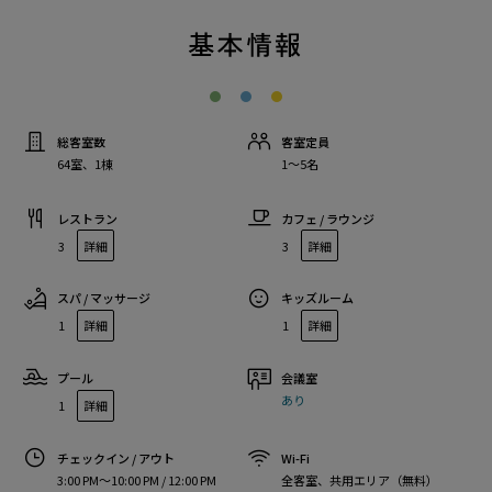
基本情報
総客室数
客室定員
64室、1棟
1〜5名
レストラン
カフェ / ラウンジ
3
詳細
3
詳細
スパ / マッサージ
キッズルーム
1
詳細
1
詳細
プール
会議室
あり
1
詳細
チェックイン / アウト
Wi-Fi
3:00 PM〜10:00 PM / 12:00 PM
全客室、共用エリア（無料）