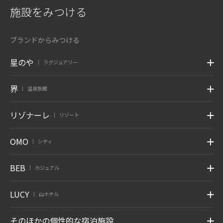
施設をみつける
ブランドからみつける
星のや
ラグジュアリー
|
界
温泉旅館
|
リゾナーレ
リゾート
|
OMO
シティ
|
BEB
カジュアル
|
LUCY
山ホテル
|
そのほかの個性的な宿泊施設