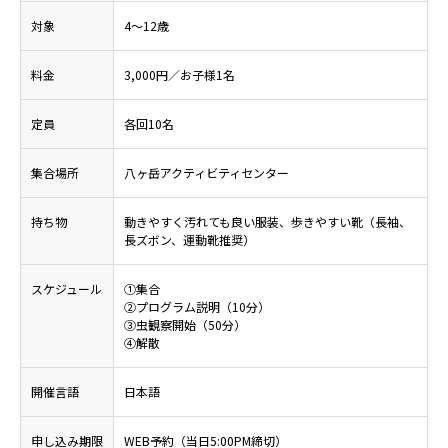
対象
4～12歳
料金
3,000円／お子様1名
定員
各回10名
集合場所
八ヶ岳アクティビティセンター
持ち物
動きやすく汚れても良い服装、歩きやすい靴（長袖、
長ズボン、運動靴推奨）
スケジュール
①集合
②プログラム説明（10分）
③虫観察開始（50分）
④解散
開催言語
日本語
申し込み期限
WEB予約（当日5:00PM締切）