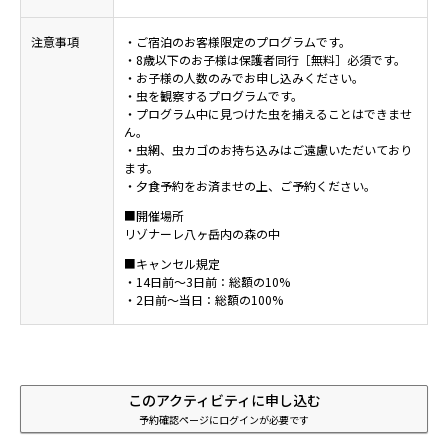
注意事項
・ご宿泊のお客様限定のプログラムです。
・8歳以下のお子様は保護者同行［無料］必須です。
・お子様の人数のみでお申し込みください。
・虫を観察するプログラムです。
・プログラム中に見つけた虫を捕えることはできませ
ん。
・虫網、虫カゴのお持ち込みはご遠慮いただいており
ます。
・夕食予約をお済ませの上、ご予約ください。
■開催場所
リゾナーレ八ヶ岳内の森の中
■キャンセル規定
・14日前～3日前：総額の10%
・2日前～当日：総額の100%
このアクティビティに申し込む
予約確認ページにログインが必要です